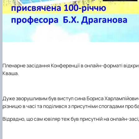
Пленарне засідання Конференції в онлайн-форматі відкрив
Кваша.
Дуже зворушливим був виступ сина Бориса Харлампійович
різницю в часі та поділився з присутніми спогадами про б
Відрадно, що сам ювіляр теж був присутній на онлайн-засід