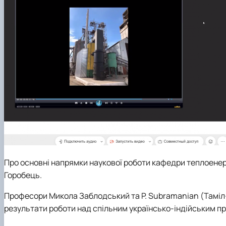
Про основні напрямки наукової роботи кафедри теплоенер
Горобець.
Професори Микола Заблодський та P. Subramanian (Таміл-Н
результати роботи над спільним українсько-індійським пр