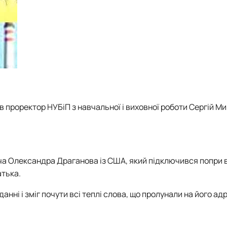
 проректор НУБіП з навчальної і виховної роботи Сергій М
а Олександра Драганова із США, який підключився попри 
атька.
анні і зміг почути всі теплі слова, що пролунали на його адр