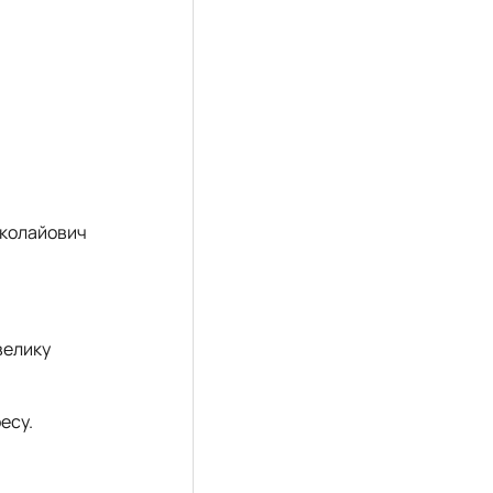
иколайович
велику
есу.