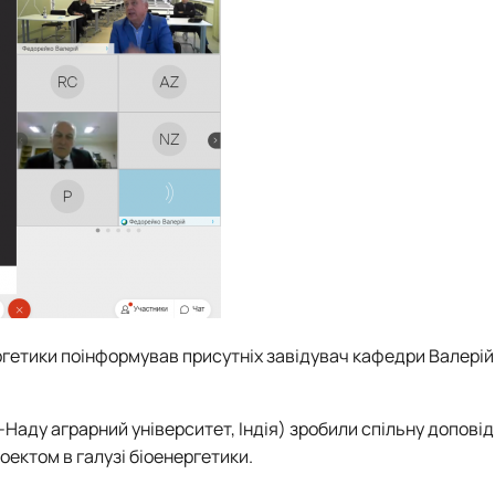
гетики поінформував присутніх завідувач кафедри Валерій
аду аграрний університет, Індія) зробили спільну доповід
оектом в галузі біоенергетики.