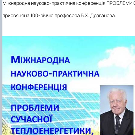
Рейтинг успішності студентів
Кластер цифрової енергетики
Міжнародна науково-практична конференція
ПРОБЛЕМИ 
Практичне навчання
Наука та інновації – бізнесу
присвячена 100-річчю професора
Б.Х. Драганова.
Дуальна форма навчання
Популяризація природничих наук
Студентський сенат
Наукові гуртки
Анкетування
Скринька довіри