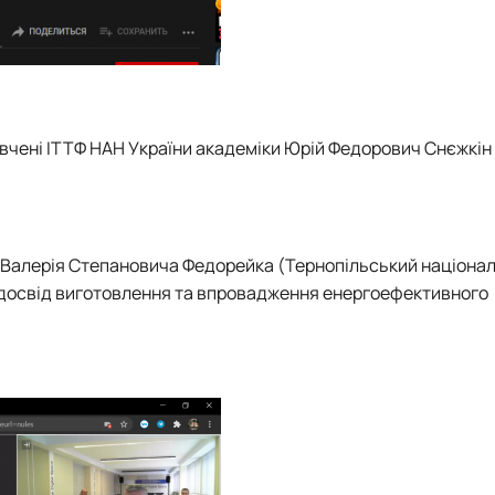
 вчені ІТТФ НАН України академіки Юрій Федорович Снєжкін
 Валерія Степановича Федорейка (Тернопільський націона
й досвід виготовлення та впровадження енергоефективного