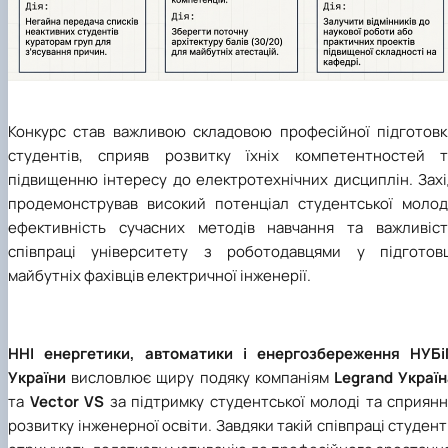
Конкурс став важливою складовою професійної підготовк
студентів, сприяв розвитку їхніх компетентностей т
підвищенню інтересу до електротехнічних дисциплін. Захі
продемонстрував високий потенціал студентської молоді
ефективність сучасних методів навчання та важливіст
співпраці університету з роботодавцями у підготовц
майбутніх фахівців електричної інженерії.
ННІ
енергетики, автоматики і енергозбереження НУБі
України
висловлює щиру подяку компаніям
Legrand Україн
та
Vector VS
за підтримку студентської молоді та сприян
розвитку інженерної освіти. Завдяки такій співпраці студен