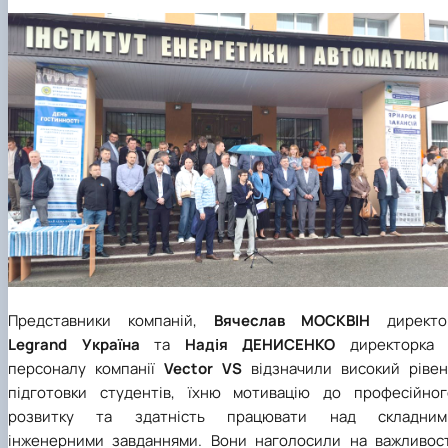
Представники компаній,
Вячеслав
МОСКВІН
директо
Legrand Україна
та
Надія
ДЕНИСЕНКО
директорка 
персоналу компанії
Vector VS
відзначили високий рівен
підготовки студентів, їхню мотивацію до професійног
розвитку та здатність працювати над складним
інженерними завданнями. Вони наголосили на важливост