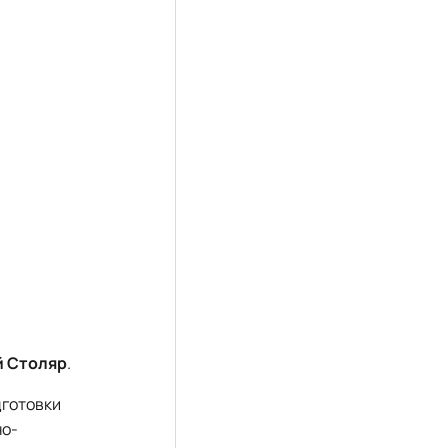
й Столяр
.
дготовки
но-