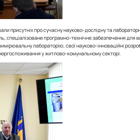
ли присутніх про сучасну науково-дослідну та лабораторн
ь, спеціалізоване програмно-технічне забезпечення для 
вимірювальну лабораторію, свої науково-інноваційні розро
нергоспоживання у житлово-комунальному секторі.