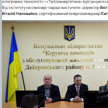
інтегровані технології» і «Теплоенергетика» відгукнувся 
Від інституту на семінарі-нараді виступили: директор
Вік
Віталій Наливайко
, сертифікований енергоменеджер
Євг