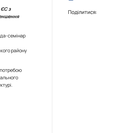
а
 ЄС з
Поділитися:
меншення
ада-семінар
кого району
а потребою
нального
ктурі.