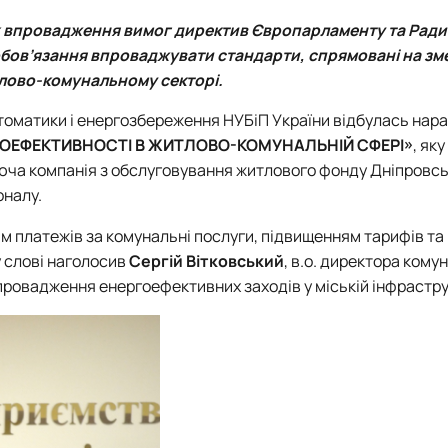
Новини
Батьківська рад
Контакти
ах впровадження вимог директив Європарламенту та Ради
зобов’язання впроваджувати стандарти, спрямовані на з
лово-комунальному секторі.
томатики і енергозбереження НУБіП України відбулась нар
ОЕФЕКТИВНОСТІ В ЖИТЛОВО-КОМУНАЛЬНІЙ СФЕРІ»
, яку
юча компанія з обслуговування житлового фонду Дніпровсь
оналу.
м платежів за комунальні послуги, підвищенням тарифів т
у слові наголосив
Сергій Вітковський
, в.о. директора кому
провадження енергоефективних заходів у міській інфрастру