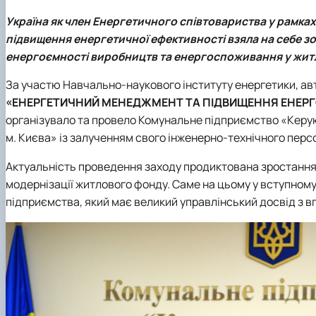
Рейтинг успішності студентів
Кластер цифрової енергетики
Практичне навчання
Наука та інновації – бізнесу
Україна як член Енергетичного співтовариства у рамк
Дуальна форма навчання
Популяризація природничих наук
підвищення енергетичної ефективності взяла на себе 
Студентський сенат
енергоємності виробництв та енергоспоживання у жит
Наукові гуртки
За участю Навчально-наукового інституту енергетики, ав
Анкетування
«ЕНЕРГЕТИЧНИЙ МЕНЕДЖМЕНТ ТА ПІДВИЩЕННЯ ЕНЕРГ
Скринька довіри
організувало та провело Комунальне підприємство «Керу
м. Києва» із залученням свого інженерно-технічного перс
Актуальність проведення заходу продиктована зростання
модернізації житлового фонду. Саме на цьому у вступном
підприємства, який має великий управлінський досвід з в