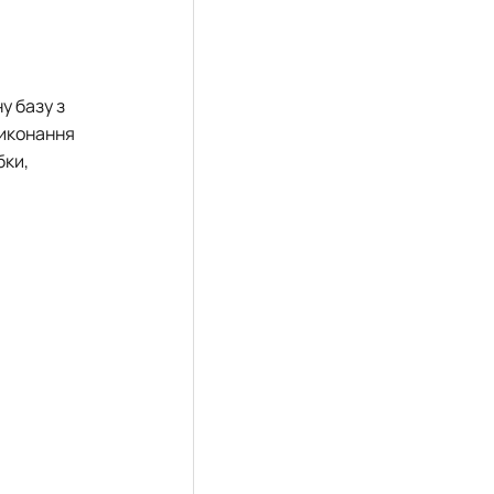
у базу з
виконання
бки,