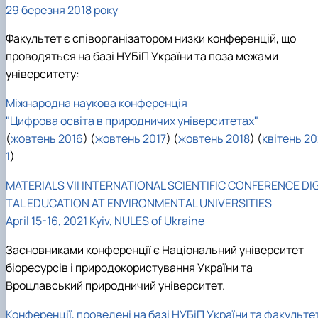
29 березня 2018 року
Факультет є співорганізатором низки конференцій, що
проводяться на базі НУБіП України та поза межами
університету:
Міжнародна наукова конференція
"Цифрова освіта в природничих університетах"
(
жовтень 2016
) (
жовтень 2017
) (
жовтень 2018
) (
квітень 2
1
)
MATERIALS VII INTERNATIONAL SCIENTIFIC CONFERENCE DIG
TAL EDUCATION AT ENVIRONMENTAL UNIVERSITIES
April 15-16, 2021 Kyiv, NULES of Ukraine
Засновниками конференції є Національний університет
біоресурсів і природокористування України та
Вроцлавський природничий університет.
Конференції, проведені на базі НУБіП України та факульте