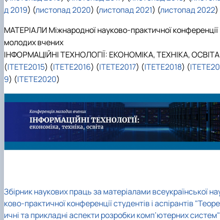
д 2019
) (
листопад 2020
) (
листопад 2021
) (
листопад 2022
)
МАТЕРІАЛИ Міжнародної науково-практичної конференції
молодих вчених
ІНФОРМАЦІЙНІ ТЕХНОЛОГІЇ: ЕКОНОМІКА, ТЕХНІКА, ОСВІТА
(
ITETE2015
) (
ITETE2016
) (
ITETE2017
) (
ITETE2018
) (
ITETE20
9
) (
ITETE2020
)
Збірник наукових праць за матеріалами всеукраїнської на
ково-практичної конференції студентів і аспірантів "Теор
ичні та прикладні аспекти розробки комп’ютерних систем"