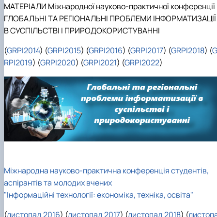
МАТЕРІАЛИ Міжнародної науково-практичної конференції
ГЛОБАЛЬНІ ТА РЕГІОНАЛЬНІ ПРОБЛЕМИ ІНФОРМАТИЗАЦІЇ
В СУСПІЛЬСТВІ І ПРИРОДОКОРИСТУВАННІ
(
GRPI2014
) (
GRPI2015
) (
GRPI2016
) (
GRPI2017
) (
GRPI2018
) (
RPI2019
) (
GRPI2020
) (
GRPI2021
) (
GRPI2022
)
Міжнародна науково-практична конференція студентів,
аспірантів та молодих вчених
"Інформаційні технології: економіка, техніка, освіта"
(
листопад 2016
) (
листопад 2017
) (
листопад 2018
) (
листоп