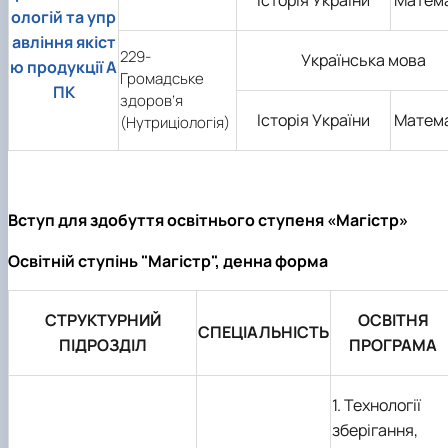
ологій та упр
авління якіст
229-
Українська мова
ю продукції А
Громадське
ПК
здоров’я
Історія України
Матем
(Нутриціологія)
Вступ для здобуття освітнього ступеня «Магістр»
Освітній ступінь "Магістр", денна форма
СТРУКТУРНИЙ
ОСВІТНЯ
СПЕЦІАЛЬНІСТЬ
ПІДРОЗДІЛ
ПРОГРАМА
1. Технології
зберігання,