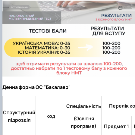
Денна форма ОС "Бакалавр"
Перелік к
Спеціальність
Структурний
код
(Освітня
підрозділ
програма)
Предмет 1