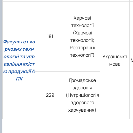
Харчові
технології
(Харчові
181
технології;
Факультет ха
Ресторанні
рчових техн
технології)
ологій та упр
Українська
авління якіст
мова
ю продукції А
ПК
Громадське
здоров’я
229
(Нутриціологія
здорового
харчування)