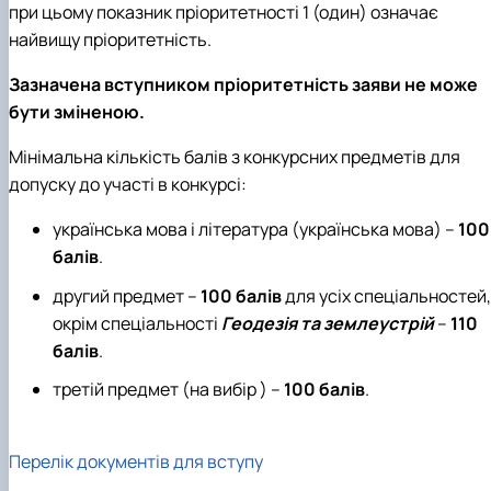
при цьому показник пріоритетності 1 (один) означає
найвищу пріоритетність.
Зазначена вступником пріоритетність заяви не може
бути зміненою.
Мінімальна кількість балів з конкурсних предметів для
допуску до участі в конкурсі:
українська мова і література (українська мова) –
100
балів
.
другий предмет –
100 балів
для усіх спеціальностей,
окрім спеціальності
Геодезія та землеустрій
–
110
балів
.
третій предмет (на вибір ) –
100 балів
.
Перелік документів для вступу