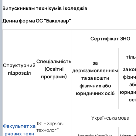
Випускникам технікумів і коледжів
Денна форма ОС "Бакалавр"
Сертифікат ЗНО
тіл
Спеціальність
за
Структурний
(Освітні
за к
держзамовленням
підрозділ
програми)
фізи
та за кошти
аб
фізичних або
юриди
юридичних осіб
ос
Українська мова
181 – Харчові
Факультет ха
технології
рчових техн
Історія України
Матем