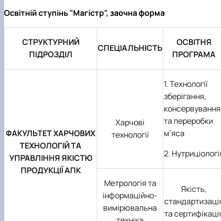
Освітній ступінь "Магістр", заочна форма
СТРУКТУРНИЙ
ОСВІТНЯ
СПЕЦІАЛЬНІСТЬ
ПІДРОЗДІЛ
ПРОГРАМА
1. Технології
зберігання,
консервування
та переробки
Харчові
ФАКУЛЬТЕТ ХАРЧОВИХ
м’яса
технології
ТЕХНОЛОГІЙ ТА
2. Нутриціологі
УПРАВЛІННЯ ЯКІСТЮ
ПРОДУКЦІЇ АПК
Метрологія та
Якість,
інформаційно-
стандартизаці
вимірювальна
та сертифікаці
техніка