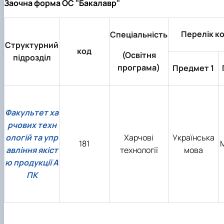
Заочна форма ОС "Бакалавр"
Перелік к
Спеціальність
Структурний
код
(Освітня
підрозділ
програма)
Предмет 1
Факультет ха
рчових техн
ологій та упр
Харчові
Українська
181
авління якіст
технології
мова
ю продукції А
ПК