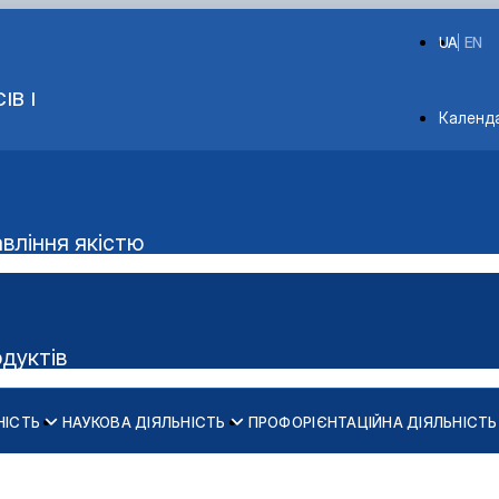
UA
EN
ІВ І
Depart
Календ
авління якістю
одуктів
НІСТЬ
НАУКОВА ДІЯЛЬНІСТЬ
ПРОФОРІЄНТАЦІЙНА ДІЯЛЬНІСТЬ
Аудиторний фонд
ки м'яса"