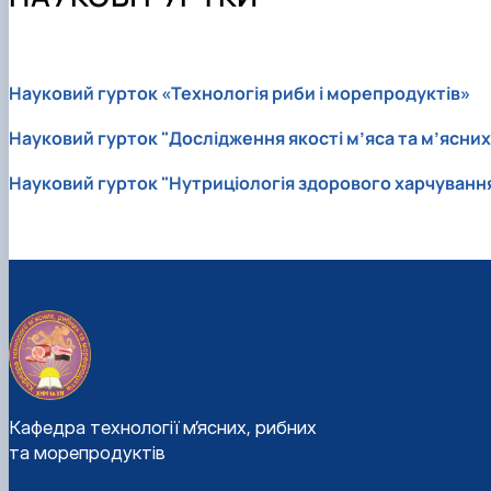
Відеородзинки
Організація практик студентів
ОПП "Технології зберігання та переробки риби і мореп
Матеріально-технічна база
Робочі навчальні програми
Рада роботодавців
Графік навчальної та виробничої практики
Відповідальна за інформаційне наповнення веб-сторі
Підготовка магістерських робіт
Науковий гурток «Технологія риби і морепродуктів»
Науковий гурток "Дослідження якості м’яса та м’ясних
Науковий гурток "Нутриціологія здорового харчуванн
Кафедра технології м’ясних, рибних
та морепродуктів