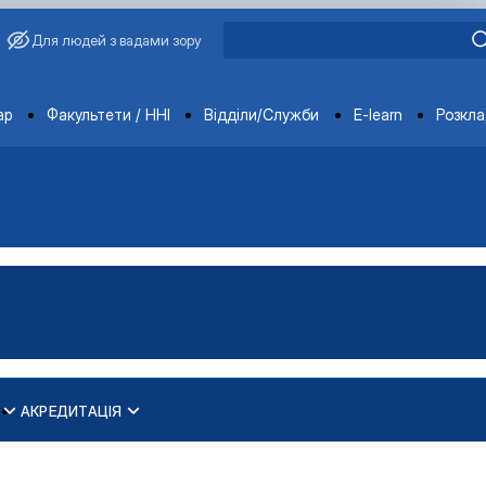
Для людей з вадами зору
ments
ар
Факультети / ННІ
Відділи/Служби
E-learn
Розкл
АКРЕДИТАЦІЯ