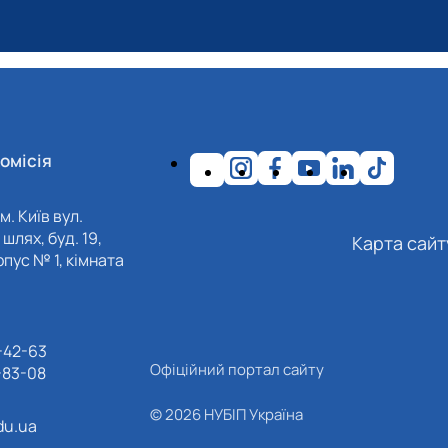
омісія
м. Київ вул.
шлях, буд. 19,
Карта сайт
пус № 1, кімната
-42-63
Офіційний портал сайту
-83-08
© 2026 НУБІП Україна
du.ua