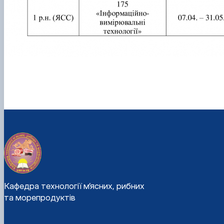
Кафедра технології м’ясних, рибних
та морепродуктів