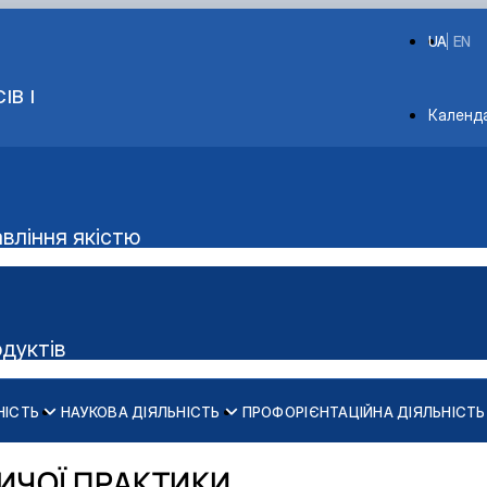
UA
EN
ІВ І
Depart
Календ
авління якістю
одуктів
НІСТЬ
НАУКОВА ДІЯЛЬНІСТЬ
ПРОФОРІЄНТАЦІЙНА ДІЯЛЬНІСТЬ
Аудиторний фонд
ки м'яса"
НИЧОЇ ПРАКТИКИ