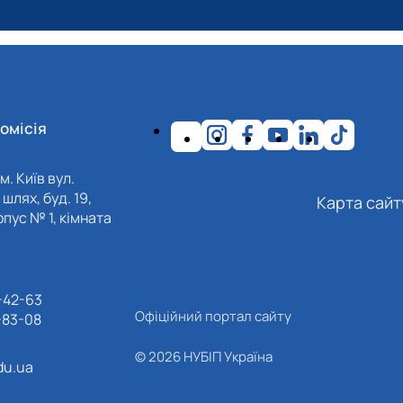
омісія
м. Київ вул.
шлях, буд. 19,
Карта сайт
пус № 1, кімната
-42-63
Офіційний портал сайту
-83-08
© 2026 НУБІП Україна
du.ua