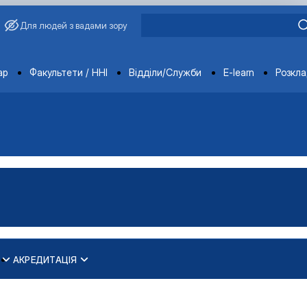
Для людей з вадами зору
ments
ар
Факультети / ННІ
Відділи/Служби
E-learn
Розкл
АКРЕДИТАЦІЯ