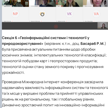
Секція 6 «Геоінформаційні системи і технології у
природокористуванні»
(керівник: к.т.н., доц.
Басараб Р.М.
)
була присвячена актуальним питанням щодо обробки
космічних знімків; інтелектуальних технологій класифікації;
технологій побудови карт і геопросторових продуктів;
технологій оцінки стану земного покриву і прогнозування
урожайності.
Проведена Міжнародна Інтернет-конференція засвідчила
надзвичайну важливість інформаційних систем та технологі
та їх місце у вирішені проблем та прийнятті управлінських
рішень як на регіональному, так і глобальному рівнях.
Динамічно зростаючий попит на інноваційно-інформаційні