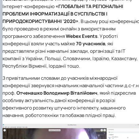
Інтернет-конференцію
«ГЛОБАЛЬНІ ТА РЕГІОНАЛЬНІ
ПРОБЛЕМИ ІНФОРМАТИЗАЦІЇ В СУСПІЛЬСТВІ І
ПРИРОДОКОРИСТУВАННІ '2020»
. В цьому році конференці
було проведено в режимі онлайн з використанням
програмного забезпечення
Webex Events
. У роботі
конференції взяли участь майже
70 учасників
, які
представляли різні навчальні заклади, організації та IT
компанії з України, Польщі, Словаччини, Ізраїлю, Казахстану,
Республіки Вірменії, Іорданії тощо.
З привітальними словами до учасників міжнародної
конференції звернувся начальник навчальної частини д.с-г.н.
проф.
Отченашко Володимир Віталійович
, який підкреслив
особливу актуальність даної конференції в розрізі
ефективного розвитку штучного інтелекту, машинного
навчання, робототехніки та побажав плідної праці.