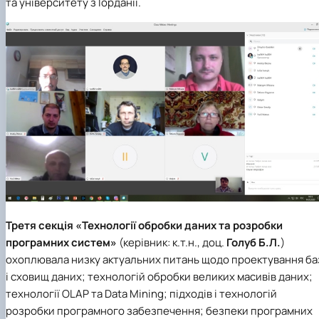
та університету з Іорданії.
Третя секція «Технології обробки даних та розробки
програмних систем»
(керівник: к.т.н., доц.
Голуб Б.Л.
)
охоплювала низку актуальних питань щодо проектування ба
і сховищ даних; технологій обробки великих масивів даних;
технології OLAP та Data Mining; підходів і технологій
розробки програмного забезпечення; безпеки програмних