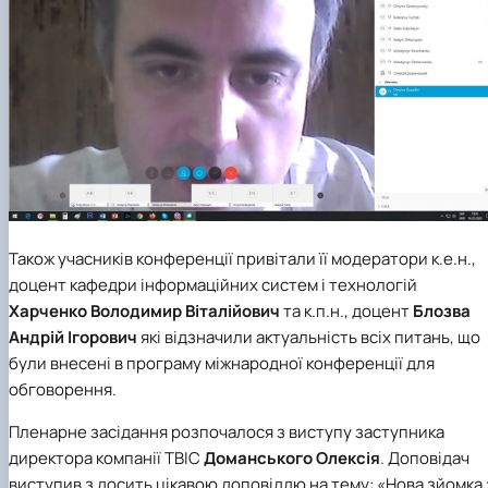
Також учасників конференції привітали її модератори к.е.н.,
доцент кафедри інформаційних систем і технологій
Харченко Володимир Віталійович
та к.п.н., доцент
Блозва
Андрій Ігорович
які відзначили актуальність всіх питань, що
були внесені в програму міжнародної конференції для
обговорення.
Пленарне засідання розпочалося з виступу заступника
директора компанії ТВІС
Доманського Олексія
. Доповідач
виступив з досить цікавою доповіддю на тему: «Нова зйомка 