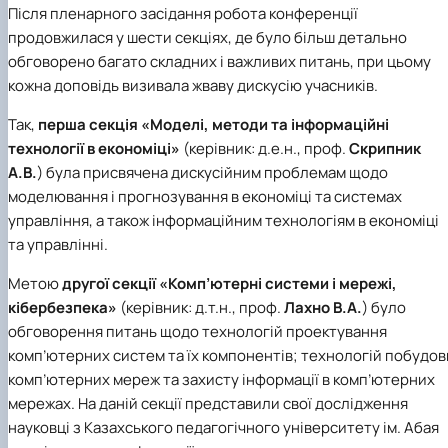
Після пленарного засідання робота конференції
продовжилася у шести секціях, де було більш детально
обговорено багато складних і важливих питань, при цьому
кожна доповідь визивала жваву дискусію учасників.
Так,
перша секція «Моделі, методи та інформаційні
технології в економіці»
(керівник: д.е.н., проф.
Скрипник
А.В.
) була присвячена дискусійним проблемам щодо
моделювання і прогнозування в економіці та системах
управління, а також інформаційним технологіям в економіці
та управлінні.
Метою
другої секції «Комп’ютерні системи і мережі,
кібербезпека»
(керівник: д.т.н., проф.
Лахно В.А.
) було
обговорення питань щодо технологій проектування
комп’ютерних систем та їх компонентів; технологій побудов
комп’ютерних мереж та захисту інформації в комп’ютерних
мережах. На даній секції представили свої дослідження
науковці з Казахського педагогічного університету ім. Абая