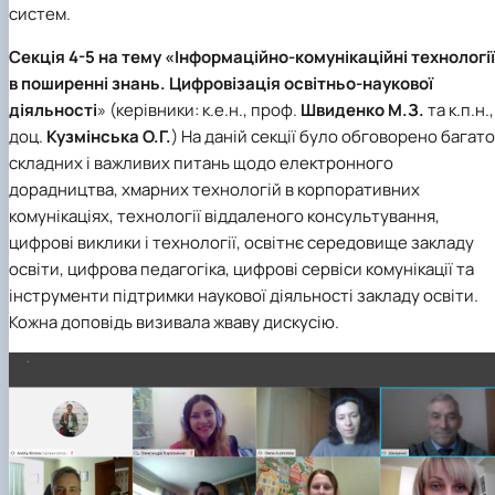
систем.
Секція 4-5 на тему «Інформаційно-комунікаційні технології
в поширенні знань. Цифровізація освітньо-наукової
діяльності
» (керівники: к.е.н., проф.
Швиденко М.З.
та к.п.н.,
доц.
Кузмінська О.Г.
) На даній секції було обговорено багато
складних і важливих питань щодо електронного
дорадництва, хмарних технологій в корпоративних
комунікаціях, технології віддаленого консультування,
цифрові виклики і технології, освітнє середовище закладу
освіти, цифрова педагогіка, цифрові сервіси комунікації та
інструменти підтримки наукової діяльності закладу освіти.
Кожна доповідь визивала жваву дискусію.