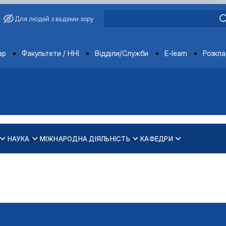
Для людей з вадами зору
ments
ар
Факультети / ННІ
Відділи/Служби
E-learn
Розкл
НАУКА
МІЖНАРОДНА ДІЯЛЬНІСТЬ
КАФЕДРИ
зпечення рівності у …
ти