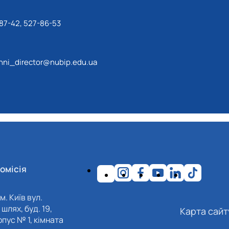
87-42, 527-86-53
ni_director@nubip.edu.ua
омісія
м. Київ вул.
шлях, буд. 19,
Карта сайт
пус № 1, кімната