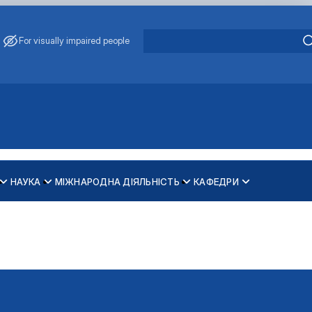
For visually impaired people
НАУКА
МІЖНАРОДНА ДІЯЛЬНІСТЬ
КАФЕДРИ
зпечення рівності у …
ти