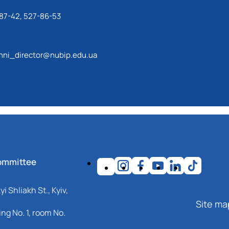
87-42, 527-86-53
ni_director@nubip.edu.ua
ommittee
i Shliakh St., Kyiv,
Site ma
ng No. 1, room No.