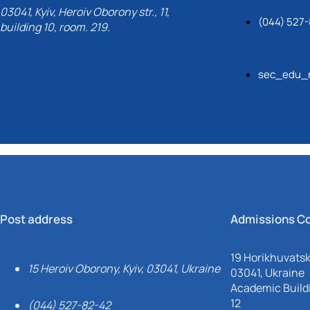
03041, Kyiv, Heroiv Oborony str., 11,
(044) 527-
building 10, room. 219.
sec_edu_n
Post address
Admissions C
19 Horikhuvatsky
15 Heroiv Oborony, Kyiv, 03041, Ukraine
03041, Ukraine
Academic Buildi
12
(044) 527-82-42