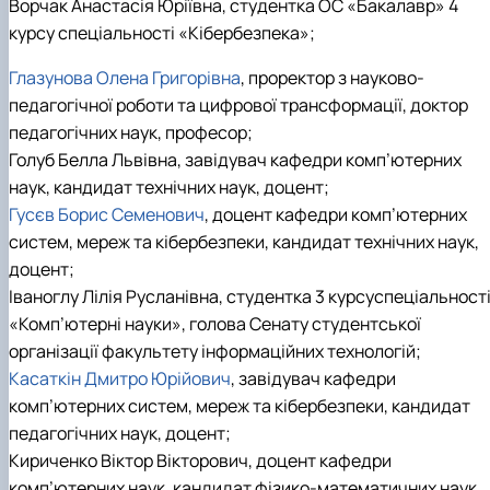
Ворчак Анастасія Юріївна, студентка ОС «Бакалавр» 4
курсу спеціальності «Кібербезпека»;
Глазунова Олена Григорівна
, проректор з науково-
педагогічної роботи та цифрової трансформації, доктор
педагогічних наук, професор;
Голуб Белла Львівна, завідувач кафедри комп’ютерних
наук, кандидат технічних наук, доцент;
Гусєв Борис Семенович
, доцент кафедри комп’ютерних
систем, мереж та кібербезпеки, кандидат технічних наук,
доцент;
Іваноглу Лілія Русланівна, студентка 3 курсу
спеціальност
«Комп’ютерні науки», голова Сенату студентської
організації факультету інформаційних технологій;
Касаткін Дмитро Юрійович
, завідувач кафедри
комп’ютерних систем, мереж та кібербезпеки, кандидат
педагогічних наук, доцент;
Кириченко Віктор Вікторович, доцент кафедри
комп’ютерних наук, кандидат фізико-математичних наук,