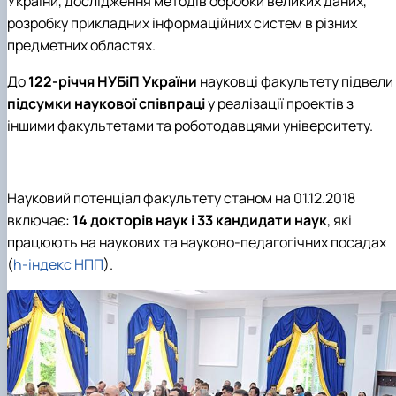
України, дослідження методів обробки великих даних,
розробку прикладних інформаційних систем в різних
предметних областях.
До
122-річчя НУБіП України
науковці факультету підвели
підсумки наукової співпраці
у реалізації проектів з
іншими факультетами та роботодавцями університету.
Науковий потенціал факультету станом на 01.12.2018
включає:
14 докторів наук і 33 кандидати наук
, які
працюють на наукових та науково-педагогічних посадах
(
h-індекс НПП
).