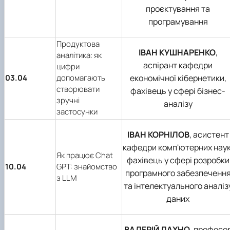
проєктування та
програмування
Продуктова
ІВАН КУШНАРЕНКО
,
аналітика: як
аспірант кафедри
цифри
03.04
допомагають
економічної кібернетики,
створювати
фахівець у сфері бізнес-
зручні
аналізу
застосунки
ІВАН КОРНІЛОВ
, асистент
кафедри комп'ютерних наук
Як працює Chat
фахівець у сфері розробки
10.04
GPT: знайомство
програмного забезпеченн
з LLM
та інтелектуального аналіз
даних
ВАЛЕРІЙ ЛАХНО
, професо