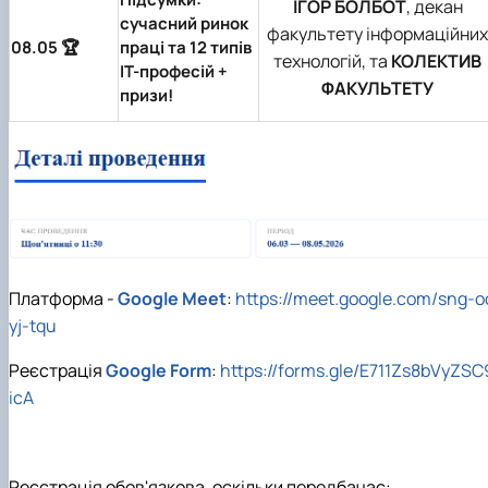
ІГОР БОЛБОТ
, декан
сучасний ринок
факультету інформаційних
08.05 🏆
праці та 12 типів
технологій, та
КОЛЕКТИВ
ІТ-професій +
ФАКУЛЬТЕТУ
призи!
Платформа -
Google Meet
:
https://meet.google.com/sng-o
yj-tqu
Реєстрація
Google Form
:
https://forms.gle/E711Zs8bVyZSC
icA
Реєстрація обов'язкова, оскільки передбачає: