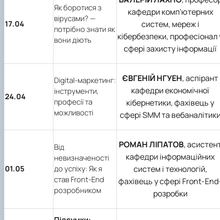
Як боротися з
кафедри комп'ютерних
вірусами? —
17.04
систем, мереж і
потрібно знати як
кібербезпеки, професіонал 
вони діють
сфері захисту інформації
ЄВГЕНІЙ НГУЕН
, аспірант
Digital-маркетинг:
кафедри економічної
інструменти,
24.04
професії та
кібернетики, фахівець у
можливості
сфері SMM та вебаналітик
РОМАН ЛІПАТОВ
, асистен
Від
кафедри інформаційних
невизначеності
01.05
до успіху: Як я
систем і технологій,
став Front-End
фахівець у сфері Front-End
розробником
розробки
Підсумки: