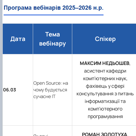
Тема
Дата
Спікер
вебінару
МАКСИМ НЕДЬОШЕВ
,
асистент кафедри
комп'ютерних наук,
Open Source: на
фахівець у сфері
06.03
чому будується
консультування з питань
сучасне ІТ
інформатизації та
комп'ютерного
програмування
РОМАН ЗОЛОТУХА
,