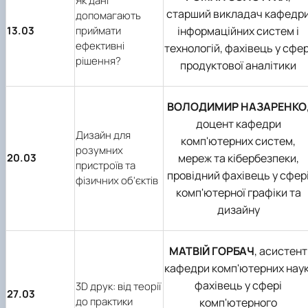
Як дані
старший викладач кафедр
допомагають
13.03
приймати
інформаційних систем і
ефективні
технологій, фахівець у сфер
рішення?
продуктової аналітики
ВОЛОДИМИР НАЗАРЕНКО
доцент кафедри
Дизайн для
комп'ютерних систем,
розумних
20.03
мереж та кібербезпеки,
пристроїв та
провідний фахівець у сфер
фізичних об'єктів
комп'ютерної графіки та
дизайну
МАТВІЙ ГОРБАЧ
, асистент
кафедри комп'ютерних наук
фахівець у сфері
3D друк: від теорії
27.03
до практики
комп'ютерного