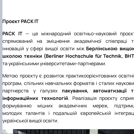
Проєкт PACK IT
PACK IT
— це міжнародний освітньо-науковий проєкт
спрямований на зміцнення академічної співпраці т
інновацій у сфері вищої освіти між
Берлінською вищо
школою техніки (Berliner Hochschule für Technik, BHT
та українськими університетами-партнерами.
Метою проєкту є розвиток практикоорієнтованих освітні
програм, спільних навчальних форматів і сталих наукови
партнерств у галузях
пакування, автоматизації т
інформаційних технологій
. Реалізація проєкту сприя
формуванню міцних академічних мереж, підтримц
молодих талантів і подальшій європейській інтеграці
української вищої освіти.