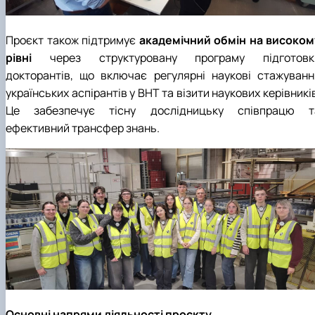
Проєкт також підтримує
академічний обмін на високом
рівні
через структуровану програму підготовк
докторантів, що включає регулярні наукові стажуванн
українських аспірантів у BHT та візити наукових керівникі
Це забезпечує тісну дослідницьку співпрацю т
ефективний трансфер знань.
Основні напрями діяльності проєкту