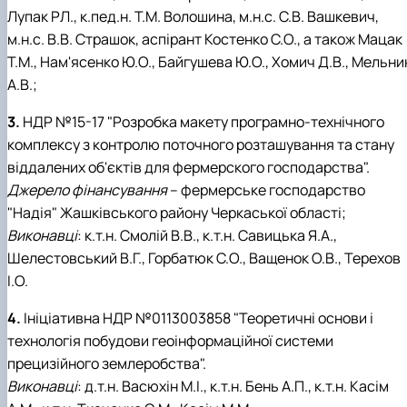
Лупак РЛ., к.пед.н. Т.М. Волошина, м.н.с. С.В. Вашкевич,
м.н.с. В.В. Страшок, аспірант Костенко С.О., а також Мацак
Т.М., Нам'ясенко Ю.О., Байгушева Ю.О., Хомич Д.В., Мельни
А.В.;
3.
НДР №15-17 "Розробка макету програмно-технічного
комплексу з контролю поточного розташування та стану
віддалених об'єктів для фермерского господарства".
Джерело фінансування
– фермерське господарство
"Надія" Жашківського району Черкаської області;
Виконавці
: к.т.н. Смолій В.В., к.т.н. Савицька Я.А.,
Шелестовський В.Г., Горбатюк С.О., Ващенок О.В., Терехов
І.О.
4.
Ініціативна НДР №0113003858 "Теоретичні основи і
технологія побудови геоінформаційної системи
прецизійного землеробства".
Виконавці
: д.т.н. Васюхін М.І., к.т.н. Бень А.П., к.т.н. Касім