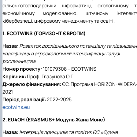
сільськогосподарській інформатиці, екологічному т
економічному моделюванню, штучному інтелекту
кібербезпеці, цифровому менеджменту та освіті.
1. ECOTWINS (ГОРИЗОНТ ЄВРОПИ)
Назва:
Розвиток дослідницького потенціалу та підвищенн
кваліфікації в агроекологічній інтенсифікації галузі
рослинництва
Номер проекту:
101079308 – ECOTWINS
Керівник:
Проф. Глазунова О.Г.
Джерело фінансування:
ЄС, Програма HORIZON-WIDERA
2021
Період реалізації:
2022-2025
ecotwins.eu
2. EU4OH (ERASMUS+ Модуль Жана Моне)
Назва:
Інтеграція принципів та політик ЄС «Єдине