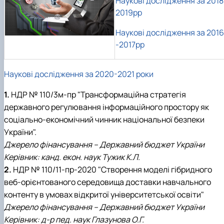
Наукові дослідження за 2018
2019рр
Наукові дослідження за 2016
-2017рр
Наукові дослідження за 2020-2021 роки
1.
НДР № 110/3м-пр "
Трансформаційна стратегія
державного регулювання інформаційного простору як
соціально-економічний чинник національної безпеки
України".
Джерело фінансування – Державний бюджет України
Керівник: канд. екон. наук Тужик К.Л.
2.
НДР № 110/11-пр-2020 " Створення моделі гібридного
веб-орієнтованого середовища доставки навчального
контенту в умовах відкритої університетської освіти"
Джерело фінансування – Державний бюджет України
Керівник: д-р пед. наук Глазунова О.Г.