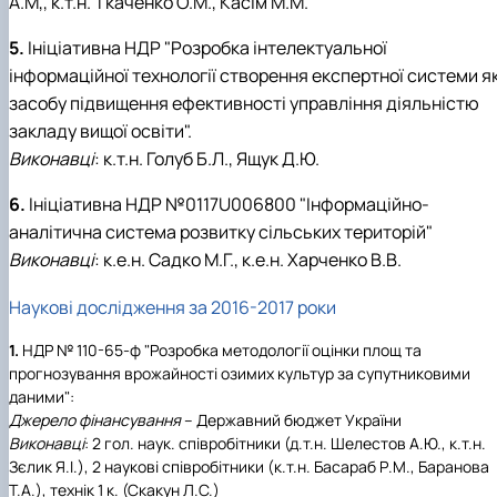
А.М,, к.т.н. Ткаченко О.М., Касім М.М.
5.
Ініціативна НДР "Розробка інтелектуальної
інформаційної технології створення експертної системи я
засобу підвищення ефективності управління діяльністю
закладу вищої освіти".
Виконавці
: к.т.н. Голуб Б.Л., Ящук Д.Ю.
6.
Ініціативна НДР №0117U006800 "Інформаційно-
аналітична система розвитку сільських територій"
Виконавці
: к.е.н. Садко М.Г., к.е.н. Харченко В.В.
Наукові дослідження за 2016-2017 роки
1.
НДР № 110-65-ф "Розробка методології оцінки площ та
прогнозування врожайності озимих культур за супутниковими
даними":
Джерело фінансування
– Державний бюджет України
Виконавці
: 2 гол. наук. співробітники (д.т.н. Шелестов А.Ю., к.т.н.
Зєлик Я.І.), 2 наукові співробітники (к.т.н. Басараб Р.М., Баранова
Т.А.), технік 1 к. (Скакун Л.С.)