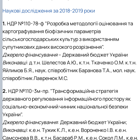
Наукові дослідження за 2018-2019 роки
1.
НДР №110-78-ф "Розробка методології оцінювання та
картографування біофізичних параметрів
сільськогосподарських культур з використанням
супутникових даних високого розрізнення".
Джерело фінансування
– Державний бюджет України
Виконавці
: д.т.н. Шелестов А.Ю., к.т.н. Ткаченко О.М. к.т.н.
Яйлимов Б.Я., наук. співробітник Баранова Т.А., мол. наук.
співробітник Лавренюк М.С.
2.
НДР №110-3м-пр. "Трансформаційна стратегія
державного регулювання інформаційного простору як
соціально-економічний чинник національної безпеки
України".
Джерело фінансування
: Державний бюджет України;
Виконавці
: к.е.н. Тужик К.Л., к.е.н. Вороненко І.В. к.е.н.
Самсонова В.В., к.т.н. Басараб Р.М., к.е.н. Сокол Л.М., к.е.н.