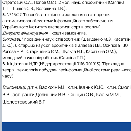
Стретович О.А., Попов О.Є.), 2 мол. наук. спіробітники (Саяпіна
Т.П., Шишов С.В., Волошина Т.В.).
5.
№ 15/27 "Розробка технічного завдання на створення
автоматизованої системи інформаційного забезпечення
Українського інституту експертизи сортів рослин".
Джерело фінансування
– кошти замовника.
Виконавці
: провідний наук. співробітник (Швиденко М.З., Касаткін
Д.Ю.), 6 старших наук.співробітників (Галаєва Л.В., Осипова Т.Ю.,
Рогоза Н.А., Стариченко Є.М., Шульга Н.Г., Касаткіна О.М.),
молодший наук.співробітник (Саяпіна Т.П.)
6.
Ініціативна НДР (№ держреєстрації 0116 001913) "Прикладна
теорія і технологія побудови геоінформаційної системи реальног
часу".
Виконавці
: д.т.н. Васюхін М.І., к.т.н. Іваник Ю.Ю., к.т.н. Смол
В.В., аспіранти Долинний В.В., Сініцин О.В., Касім М.М.,
Шелестовський В.Г.