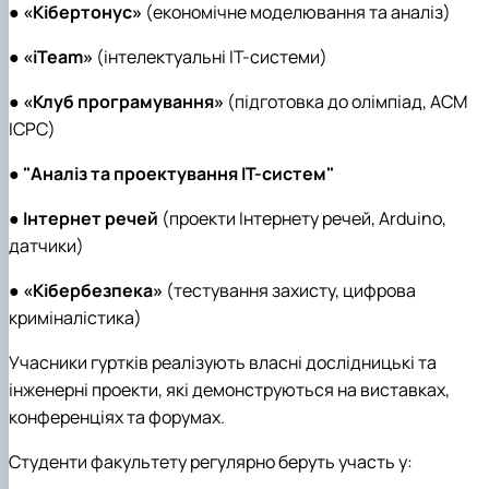
●
«Кібертонус»
(економічне моделювання та аналіз)
●
«iTeam»
(інтелектуальні ІТ-системи)
●
«Клуб програмування»
(підготовка до олімпіад, ACM
ICPC)
●
"Аналіз та проектування ІТ-систем"
●
Інтернет речей
(проекти Інтернету речей, Arduino,
датчики)
●
«Кібербезпека»
(тестування захисту, цифрова
криміналістика)
Учасники гуртків реалізують власні дослідницькі та
інженерні проекти, які демонструються на виставках,
конференціях та форумах.
Студенти факультету регулярно беруть участь у: