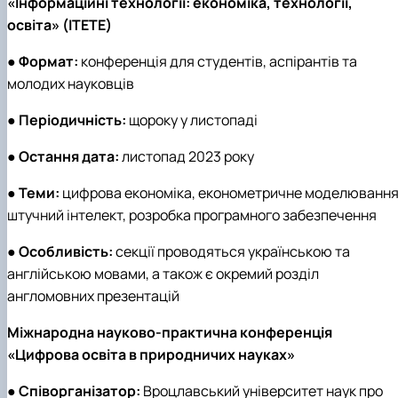
«Інформаційні технології: економіка, технології,
освіта» (ITETE)
●
Формат:
конференція для студентів, аспірантів та
молодих науковців
●
Періодичність:
щороку у листопаді
●
Остання дата:
листопад 2023 року
●
Теми:
цифрова економіка, економетричне моделювання
штучний інтелект, розробка програмного забезпечення
●
Особливість:
секції проводяться українською та
англійською мовами, а також є окремий розділ
англомовних презентацій
Міжнародна науково-практична конференція
«Цифрова освіта в природничих науках»
●
Співорганізатор:
Вроцлавський університет наук про