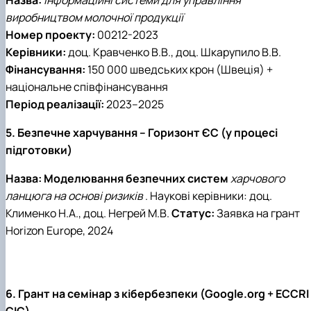
виробництвом молочної продукції
Номер проекту:
00212-2023
Керівники:
доц. Кравченко В.В., доц. Шкарупило В.В.
Фінансування:
150 000 шведських крон (Швеція) +
національне співфінансування
Період реалізації:
2023–2025
5. Безпечне харчування – Горизонт ЄС (у процесі
підготовки)
Назва: Моделювання безпечних систем
харчового
ланцюга на основі ризиків
. Наукові керівники: доц.
Клименко Н.А., доц. Негрей М.В.
Статус:
Заявка на грант
Horizon Europe, 2024
6. Грант на семінар з кібербезпеки (Google.org + ECCRI
CIC)