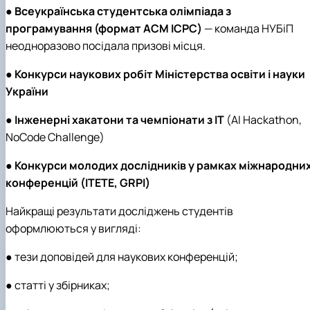
●
Всеукраїнська студентська олімпіада з
програмування (формат ACM ICPC)
— команда НУБіП
неодноразово посідала призові місця.
●
Конкурси наукових робіт Міністерства освіти і науки
України
●
Інженерні хакатони та чемпіонати з ІТ
(AI Hackathon,
NoCode Challenge)
●
Конкурси молодих дослідників у рамках міжнародни
конференцій (ITETE, GRPI)
Найкращі результати досліджень студентів
оформлюються у вигляді:
● тези доповідей для наукових конференцій;
● статті у збірниках;