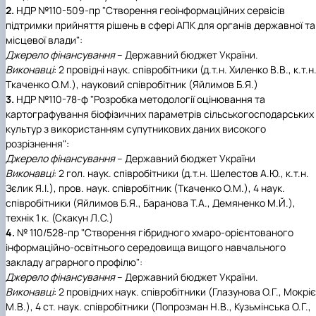
2.
НДР №110-509-пр "Створення геоінформаційних сервісів
підтримки прийняття рішень в сфері АПК для органів державної та
місцевої влади":
Джерело фінансування
– Державний бюджет України.
Виконавці
: 2 провідні наук. співробітники (д.т.н. Хиленко В.В., к.т.н
Ткаченко О.М.), науковий співробітник (Яйлимов Б.Я.)
3.
НДР №110-78-ф "Розробка методології оцінювання та
картографування біофізичних параметрів сільськогосподарських
культур з використанням супутникових даних високого
розрізнення":
Джерело фінансування
– Державний бюджет України
Виконавці
: 2 гол. наук. співробітники (д.т.н. Шелестов А.Ю., к.т.н.
Зєлик Я.І.), пров. наук. співробітник (Ткаченко О.М.), 4 наук.
співробітники (Яйлимов Б.Я., Баранова Т.А., Демяненко М.Й.),
технік 1 к. (Скакун Л.С.)
4.
№ 110/528-пр "Створення гібридного хмаро-орієнтованого
інформаційно-освітнього середовища вищого навчального
закладу аграрного профілю":
Джерело фінансування
– Державний бюджет України.
Виконавці
: 2 провідних наук. співробітники (Глазунова О.Г., Мокрі
М.В.), 4 ст. наук. співробітники (Попрозман Н.В., Кузьмінська О.Г.,