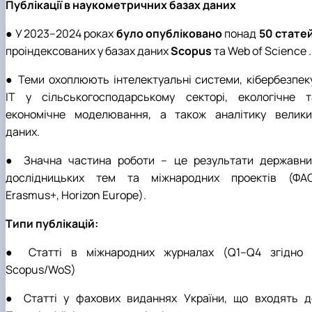
Публікації в наукометричних базах даних
● У 2023–2024 роках
було опубліковано
понад
50 статей
проіндексованих у базах даних
Scopus
та Web of Science .
● Теми охоплюють інтелектуальні системи, кібербезпеку
ІТ у сільськогосподарському секторі, екологічне т
економічне моделювання, а також аналітику велики
даних.
● Значна частина роботи – це результати державни
дослідницьких тем та міжнародних проектів (ФАО
Erasmus+, Horizon Europe).
Типи публікацій:
● Статті в міжнародних журналах (Q1–Q4 згідно 
Scopus/WoS)
● Статті у фахових виданнях України, що входять д