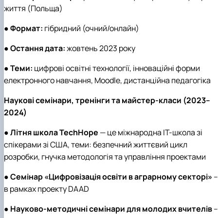
життя (Польща)
●
Формат:
гібридний (очний/онлайн)
●
Остання дата:
жовтень 2023 року
●
Теми:
цифрові освітні технології, інноваційні форми
електронного навчання, Moodle, дистанційна педагогіка
Наукові семінари, тренінги та майстер-класи (2023–
2024)
●
Літня школа TechHope
— це міжнародна ІТ-школа зі
спікерами зі США, теми: безпечний життєвий цикл
розробки, гнучка методологія та управління проектами
●
Семінар «Цифровізація освіти в аграрному секторі»
–
в рамках проекту DAAD
●
Науково-методичні семінари для молодих вчителів
–