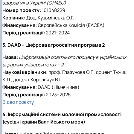
здоров’я» в Україні (OH4EU)
Номер проекту:
101048229
Керівник:
Доц. Кузьмінська О.Г.
Фінансування:
Європейська Комісія (EACEA)
Період реалізації:
2021–2024
3. DAAD – Цифрова агроосвітня програма 2
Назва:
Цифровізація освітнього процесу в українських
аграрних університетах – 2
Наукові керівники:
проф. Глазунова О.Г., доцент Тужик
К.Л., доцент Корольчук В.І.
Фінансування:
DAAD (Німеччина)
Період реалізації:
2023–2025
Відео проєкту
4. Інформаційні системи молочної промисловості
(сусідні країни Балтійського моря)
Назва:
Інформаційні системи для управління