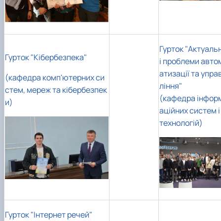
Гурток "Актуаль
Гурток "Кібербезпека"
і проблеми авто
атизації та упра
(кафедра комп'ютерних си
ління"
стем, мереж та кібербезпек
(кафедра інфор
и)
аційних систем і
технологій)
Гурток "Інтернет речей"