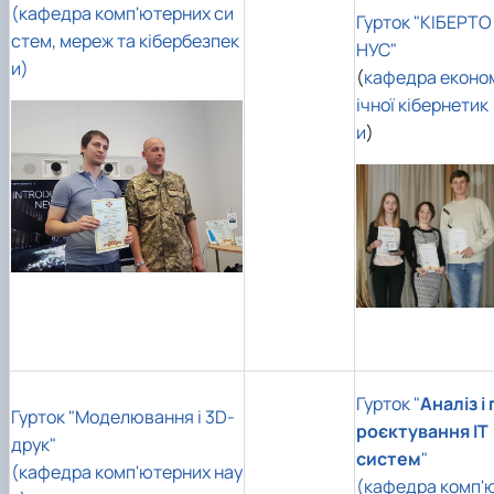
(кафедра комп'ютерних си
Гурток "КІБЕРТО
стем, мереж та кібербезпек
НУС"
и)
(
кафедра еконо
ічної кібернетик
и
)
Гурток "
Аналіз і 
Гурток "Моделювання і 3D-
роєктування ІТ
друк"
систем
"
(кафедра комп'ютерних нау
(кафедра комп'