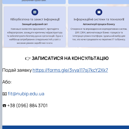
👉
ЗАПИСАТИСЯ НА КОНСУЛЬТАЦІЮ
Подай заявку
https://forms.gle/3vya117sj7kcY2Xk7
Або:
📧
fit@nubip.edu.ua
☎️ +38 (096) 884 3701