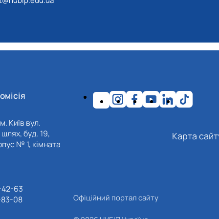
ot@nubip.edu.ua
омісія
м. Київ вул.
шлях, буд. 19,
Карта сайт
пус № 1, кімната
-42-63
Офіційний портал сайту
-83-08