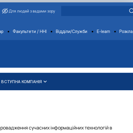
Для людей з вадами зору
ments
ар
Факультети / ННІ
Відділи/Служби
E-learn
Розкл
ВСТУПНА КОМПАНІЯ
провадження сучасних інформаційних технологій в