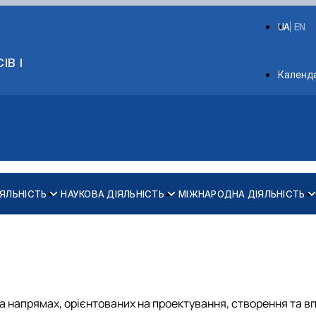
UA
EN
ІВ І
Depart
Календ
ІЯЛЬНІСТЬ
НАУКОВА ДІЯЛЬНІСТЬ
МІЖНАРОДНА ДІЯЛЬНІСТЬ
Обговорення ОНП
Анкета здобувача наукового ступеня
Анкета для опитування стейкхолдерів
и
Нормативно-правові документи
а напрямах, орієнтованих на проектування, створення та в