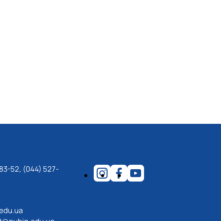
83-52, (044) 527-
.edu.ua