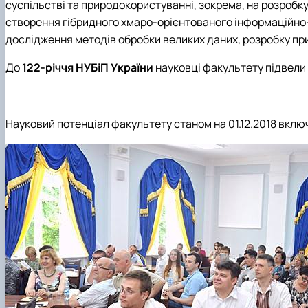
Академічна доброчесність
IT Академії
суспільстві та природокористуванні, зокрема, на розробк
Нормативно-правові документи
Скринька довіри
створення гібридного хмаро-орієнтованого інформаційно
Скринька довіри
Сторінка магістра
дослідження методів обробки великих даних, розробку пр
Факультет зсередини: відеоісторії
Графік відкритих лекцій
До
122-річчя НУБіП України
науковці факультету підвели
Науковий потенціал факультету станом на 01.12.2018 вклю