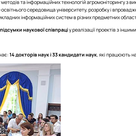
у методів та інформаційних технологій агромоніторингу з в
-освітнього середовища університету, розробку і впровад
икладних інформаційних систем в різних предметних област
підсумки наукової співпраці
у реалізації проектів з інши
чає:
14 докторів наук і 33 кандидати наук
, які працюють н