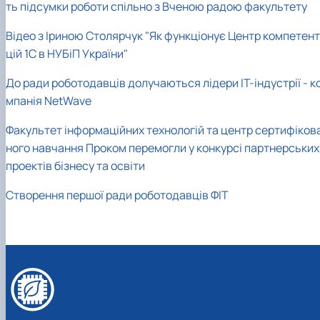
ть підсумки роботи спільно з Вченою радою факультету
Відео з Іриною Столярчук "Як функціонує Центр компетент
цій 1С в НУБіП України"
До ради роботодавців долучаються лідери ІТ-індустрії - к
мпанія NetWave
Факультет інформаційних технологій та центр сертифіков
ного навчання Проком перемогли у конкурсі партнерських
проектів бізнесу та освіти
Створення першої ради роботодавців ФІТ