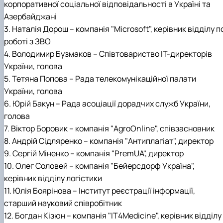
корпоративної соціальної відповідальності в Україні та
Азербайджані
3. Наталія Дорош – компанія "Microsoft", керівник відділу п
роботі з ЗВО
4. Володимир Бузмаков – Співтовариство ІТ-директорів
України, голова
5. Тетяна Попова – Рада телекомунікаційної палати
України, голова
6. Юрій Бакун – Рада асоціації дорадчих служб України,
голова
7. Віктор Боровик – компанія "AgroOnline", співзасновник
8. Андрій Сідляренко – компанія "Антиплагіат", директор
9. Сергій Міненко – компанія "PremUA", директор
10. Олег Соловей – компанія "Бейерсдорф Україна",
керівник відділу логістики
11. Юлія Боярінова – Інститут реєстрації інформації,
старший науковий співробітник
12. Богдан Кізюн – компанія "IT4Medicine", керівник відділу