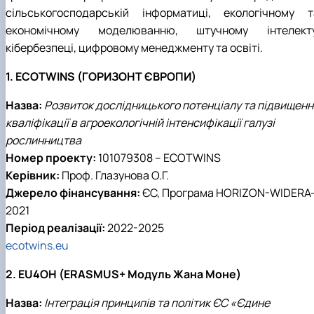
сільськогосподарській інформатиці, екологічному т
економічному моделюванню, штучному інтелекту
кібербезпеці, цифровому менеджменту та освіті.
1. ECOTWINS (ГОРИЗОНТ ЄВРОПИ)
Назва:
Розвиток дослідницького потенціалу та підвищенн
кваліфікації в агроекологічній інтенсифікації галузі
рослинництва
Номер проекту:
101079308 – ECOTWINS
Керівник:
Проф. Глазунова О.Г.
Джерело фінансування:
ЄС, Програма HORIZON-WIDERA
2021
Період реалізації:
2022-2025
ecotwins.eu
2. EU4OH (ERASMUS+ Модуль Жана Моне)
Назва:
Інтеграція принципів та політик ЄС «Єдине