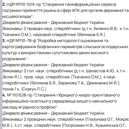
2.
НДР №110-509-пр "Створення геоінформаційних сервісів
підтримки прийняття рішень в сфері АПК для органів державної та
місцевої влади":
Джерело фінансування
– Державний бюджет України.
Виконавці
: 2 провідні наук. співробітники (д.т.н. Хиленко В.В., к.т.н
Ткаченко О.М.), науковий співробітник (Яйлимов Б.Я.)
3.
НДР №110-78-ф "Розробка методології оцінювання та
картографування біофізичних параметрів сільськогосподарських
культур з використанням супутникових даних високого
розрізнення":
Джерело фінансування
– Державний бюджет України
Виконавці
: 2 гол. наук. співробітники (д.т.н. Шелестов А.Ю., к.т.н.
Зєлик Я.І.), пров. наук. співробітник (Ткаченко О.М.), 4 наук.
співробітники (Яйлимов Б.Я., Баранова Т.А., Демяненко М.Й.),
технік 1 к. (Скакун Л.С.)
4.
№ 110/528-пр "Створення гібридного хмаро-орієнтованого
інформаційно-освітнього середовища вищого навчального
закладу аграрного профілю":
Джерело фінансування
– Державний бюджет України.
Виконавці
: 2 провідних наук. співробітники (Глазунова О.Г., Мокрі
М.В.), 4 ст. наук. співробітники (Попрозман Н.В., Кузьмінська О.Г.,