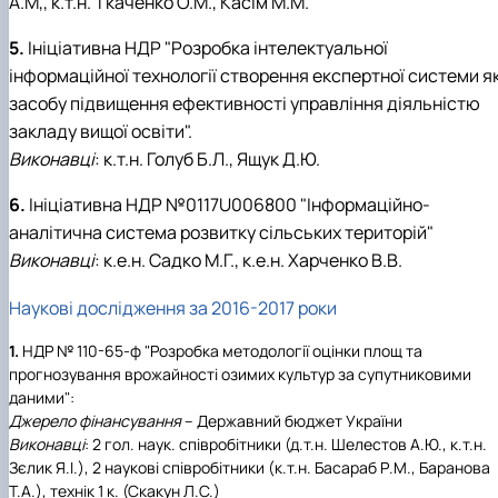
А.М,, к.т.н. Ткаченко О.М., Касім М.М.
5.
Ініціативна НДР "Розробка інтелектуальної
інформаційної технології створення експертної системи я
засобу підвищення ефективності управління діяльністю
закладу вищої освіти".
Виконавці
: к.т.н. Голуб Б.Л., Ящук Д.Ю.
6.
Ініціативна НДР №0117U006800 "Інформаційно-
аналітична система розвитку сільських територій"
Виконавці
: к.е.н. Садко М.Г., к.е.н. Харченко В.В.
Наукові дослідження за 2016-2017 роки
1.
НДР № 110-65-ф "Розробка методології оцінки площ та
прогнозування врожайності озимих культур за супутниковими
даними":
Джерело фінансування
– Державний бюджет України
Виконавці
: 2 гол. наук. співробітники (д.т.н. Шелестов А.Ю., к.т.н.
Зєлик Я.І.), 2 наукові співробітники (к.т.н. Басараб Р.М., Баранова
Т.А.), технік 1 к. (Скакун Л.С.)