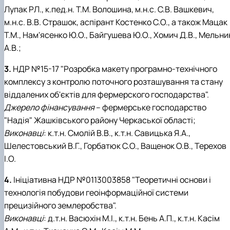
Лупак РЛ., к.пед.н. Т.М. Волошина, м.н.с. С.В. Вашкевич,
м.н.с. В.В. Страшок, аспірант Костенко С.О., а також Мацак
Т.М., Нам'ясенко Ю.О., Байгушева Ю.О., Хомич Д.В., Мельни
А.В.;
3.
НДР №15-17 "Розробка макету програмно-технічного
комплексу з контролю поточного розташування та стану
віддалених об'єктів для фермерского господарства".
Джерело фінансування
– фермерське господарство
"Надія" Жашківського району Черкаської області;
Виконавці
: к.т.н. Смолій В.В., к.т.н. Савицька Я.А.,
Шелестовський В.Г., Горбатюк С.О., Ващенок О.В., Терехов
І.О.
4.
Ініціативна НДР №0113003858 "Теоретичні основи і
технологія побудови геоінформаційної системи
прецизійного землеробства".
Виконавці
: д.т.н. Васюхін М.І., к.т.н. Бень А.П., к.т.н. Касім