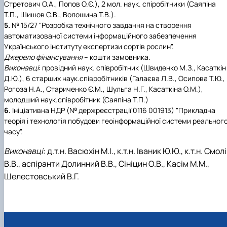
Стретович О.А., Попов О.Є.), 2 мол. наук. спіробітники (Саяпіна
Т.П., Шишов С.В., Волошина Т.В.).
5.
№ 15/27 "Розробка технічного завдання на створення
автоматизованої системи інформаційного забезпечення
Українського інституту експертизи сортів рослин".
Джерело фінансування
– кошти замовника.
Виконавці
: провідний наук. співробітник (Швиденко М.З., Касаткін
Д.Ю.), 6 старших наук.співробітників (Галаєва Л.В., Осипова Т.Ю.,
Рогоза Н.А., Стариченко Є.М., Шульга Н.Г., Касаткіна О.М.),
молодший наук.співробітник (Саяпіна Т.П.)
6.
Ініціативна НДР (№ держреєстрації 0116 001913) "Прикладна
теорія і технологія побудови геоінформаційної системи реальног
часу".
Виконавці
: д.т.н. Васюхін М.І., к.т.н. Іваник Ю.Ю., к.т.н. Смол
В.В., аспіранти Долинний В.В., Сініцин О.В., Касім М.М.,
Шелестовський В.Г.