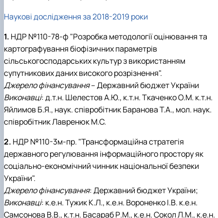
Наукові дослідження за 2018-2019 роки
1.
НДР №110-78-ф "Розробка методології оцінювання та
картографування біофізичних параметрів
сільськогосподарських культур з використанням
супутникових даних високого розрізнення".
Джерело фінансування
– Державний бюджет України
Виконавці
: д.т.н. Шелестов А.Ю., к.т.н. Ткаченко О.М. к.т.н.
Яйлимов Б.Я., наук. співробітник Баранова Т.А., мол. наук.
співробітник Лавренюк М.С.
2.
НДР №110-3м-пр. "Трансформаційна стратегія
державного регулювання інформаційного простору як
соціально-економічний чинник національної безпеки
України".
Джерело фінансування
: Державний бюджет України;
Виконавці
: к.е.н. Тужик К.Л., к.е.н. Вороненко І.В. к.е.н.
Самсонова В.В., к.т.н. Басараб Р.М., к.е.н. Сокол Л.М., к.е.н.