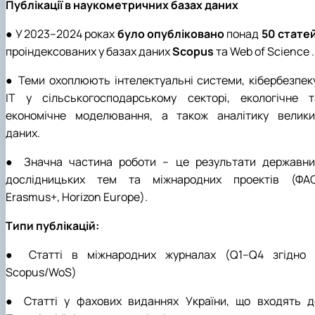
Публікації в наукометричних базах даних
● У 2023–2024 роках
було опубліковано
понад
50 статей
проіндексованих у базах даних
Scopus
та Web of Science .
● Теми охоплюють інтелектуальні системи, кібербезпеку
ІТ у сільськогосподарському секторі, екологічне т
економічне моделювання, а також аналітику велики
даних.
● Значна частина роботи – це результати державни
дослідницьких тем та міжнародних проектів (ФАО
Erasmus+, Horizon Europe).
Типи публікацій:
● Статті в міжнародних журналах (Q1–Q4 згідно 
Scopus/WoS)
● Статті у фахових виданнях України, що входять д