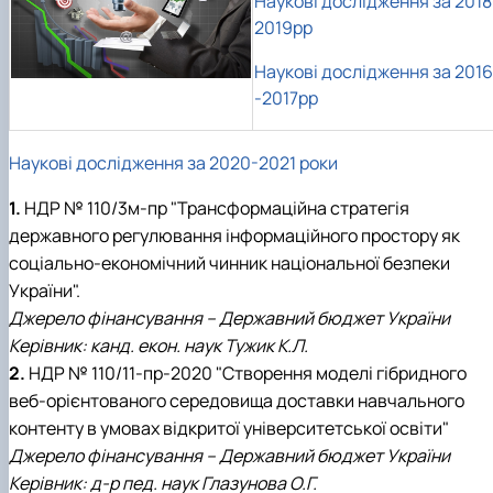
Наукові дослідження за 2018
2019рр
Наукові дослідження за 2016
-2017рр
Наукові дослідження за 2020-2021 роки
1.
НДР № 110/3м-пр "
Трансформаційна стратегія
державного регулювання інформаційного простору як
соціально-економічний чинник національної безпеки
України".
Джерело фінансування – Державний бюджет України
Керівник: канд. екон. наук Тужик К.Л.
2.
НДР № 110/11-пр-2020 " Створення моделі гібридного
веб-орієнтованого середовища доставки навчального
контенту в умовах відкритої університетської освіти"
Джерело фінансування – Державний бюджет України
Керівник: д-р пед. наук Глазунова О.Г.