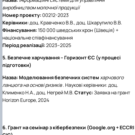
виробництвом молочної продукції
Номер проекту:
00212-2023
Керівники:
доц. Кравченко В.В., доц. Шкарупило В.В.
Фінансування:
150 000 шведських крон (Швеція) +
національне співфінансування
Період реалізації:
2023–2025
5. Безпечне харчування – Горизонт ЄС (у процесі
підготовки)
Назва: Моделювання безпечних систем
харчового
ланцюга на основі ризиків
. Наукові керівники: доц.
Клименко Н.А., доц. Негрей М.В.
Статус:
Заявка на грант
Horizon Europe, 2024
6. Грант на семінар з кібербезпеки (Google.org + ECCRI
CIC)