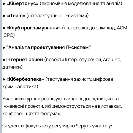
●
«Кібертонус»
(економічне моделювання та аналіз)
●
«iTeam»
(інтелектуальні ІТ-системи)
●
«Клуб програмування»
(підготовка до олімпіад, ACM
ICPC)
●
"Аналіз та проектування ІТ-систем"
●
Інтернет речей
(проекти Інтернету речей, Arduino,
датчики)
●
«Кібербезпека»
(тестування захисту, цифрова
криміналістика)
Учасники гуртків реалізують власні дослідницькі та
інженерні проекти, які демонструються на виставках,
конференціях та форумах.
Студенти факультету регулярно беруть участь у: