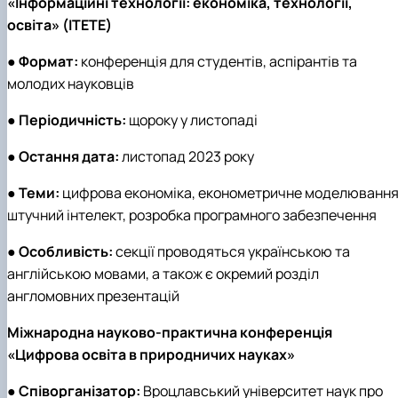
«Інформаційні технології: економіка, технології,
освіта» (ITETE)
●
Формат:
конференція для студентів, аспірантів та
молодих науковців
●
Періодичність:
щороку у листопаді
●
Остання дата:
листопад 2023 року
●
Теми:
цифрова економіка, економетричне моделювання
штучний інтелект, розробка програмного забезпечення
●
Особливість:
секції проводяться українською та
англійською мовами, а також є окремий розділ
англомовних презентацій
Міжнародна науково-практична конференція
«Цифрова освіта в природничих науках»
●
Співорганізатор:
Вроцлавський університет наук про