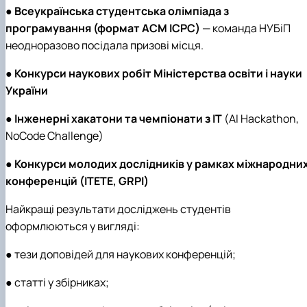
●
Всеукраїнська студентська олімпіада з
програмування (формат ACM ICPC)
— команда НУБіП
неодноразово посідала призові місця.
●
Конкурси наукових робіт Міністерства освіти і науки
України
●
Інженерні хакатони та чемпіонати з ІТ
(AI Hackathon,
NoCode Challenge)
●
Конкурси молодих дослідників у рамках міжнародни
конференцій (ITETE, GRPI)
Найкращі результати досліджень студентів
оформлюються у вигляді:
● тези доповідей для наукових конференцій;
● статті у збірниках;