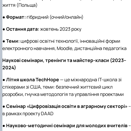
життя (Польща)
●
Формат:
гібридний (очний/онлайн)
●
Остання дата:
жовтень 2023 року
●
Теми:
цифрові освітні технології, інноваційні форми
електронного навчання, Moodle, дистанційна педагогіка
Наукові семінари, тренінги та майстер-класи (2023–
2024)
●
Літня школа TechHope
— це міжнародна ІТ-школа зі
спікерами зі США, теми: безпечний життєвий цикл
розробки, гнучка методологія та управління проектами
●
Семінар «Цифровізація освіти в аграрному секторі»
–
в рамках проекту DAAD
●
Науково-методичні семінари для молодих вчителів
–