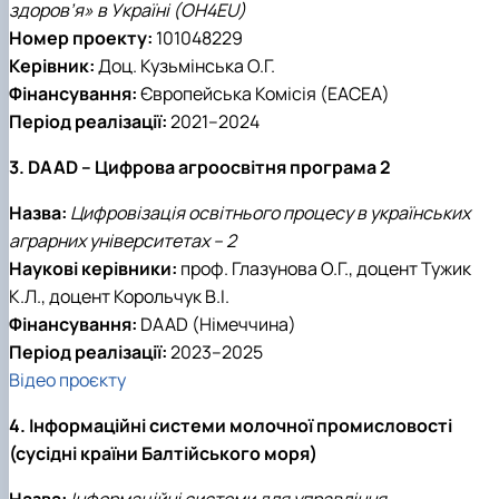
здоров’я» в Україні (OH4EU)
Номер проекту:
101048229
Керівник:
Доц. Кузьмінська О.Г.
Фінансування:
Європейська Комісія (EACEA)
Період реалізації:
2021–2024
3. DAAD – Цифрова агроосвітня програма 2
Назва:
Цифровізація освітнього процесу в українських
аграрних університетах – 2
Наукові керівники:
проф. Глазунова О.Г., доцент Тужик
К.Л., доцент Корольчук В.І.
Фінансування:
DAAD (Німеччина)
Період реалізації:
2023–2025
Відео проєкту
4. Інформаційні системи молочної промисловості
(сусідні країни Балтійського моря)
Назва:
Інформаційні системи для управління