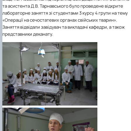
факультетом ветеринарної медицини …
НОВИНИ
Вступ 2022 рік
та асистента Д.В. Тарнавського було проведене відкрите
Скринька довіри
Вступ 2021 рік
лабораторне заняття зі студентами 3 курсу 4 групи на тему
Вступ 2020 рік
«Операції на сечостатевих органах свійських тварин».
Вступ 2019 рік
Заняття відвідали завідувач та викладачі кафедри, а також
Вступ 2018 рік
представники деканату.