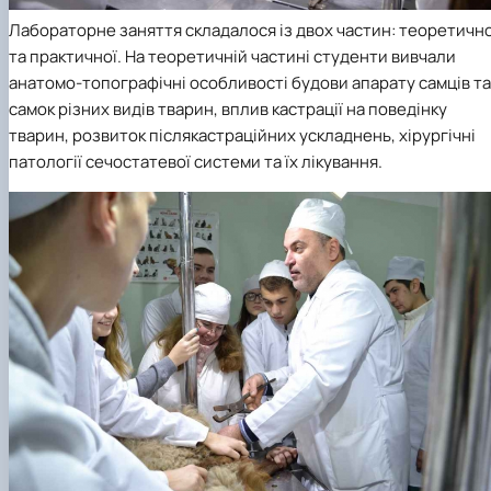
Лабораторне заняття складалося із двох частин: теоретично
та практичної. На теоретичній частині студенти вивчали
анатомо-топографічні особливості будови апарату самців та
самок різних видів тварин, вплив кастрації на поведінку
тварин, розвиток післякастраційних ускладнень, хірургічні
патології сечостатевої системи та їх лікування.