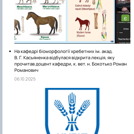
На кафедрі біоморфології хребетних ім. акад.
В. Г. Касьяненка відбулася відкрита лекція, яку
прочитав доцент кафедри, к. вет. н. Бокотько Роман
Романович
06.10.2025