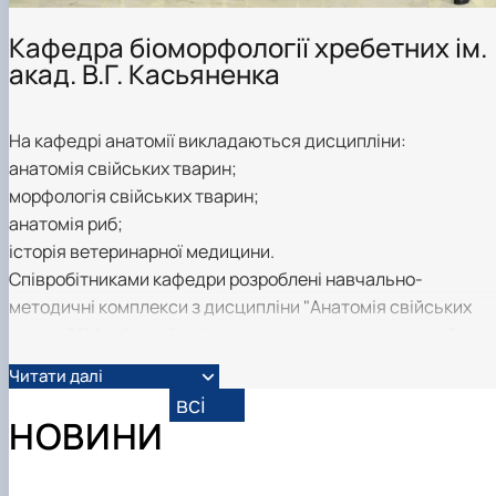
Кафедра біоморфології хребетних ім.
акад. В.Г. Касьяненка
На кафедрі анатомії викладаються дисципліни:
анатомія свійських тварин;
морфологія свійських тварин;
анатомія риб;
історія ветеринарної медицини.
Співробітниками кафедри розроблені навчально-
методичні комплекси з дисципліни "Анатомія свійських
тварин", "Морфологія сільськогосподарських тварин",
"Анатомія риб", "Історія ветеринарної медицини", "Методи
Читати далі
морфологічних досліджень".
всі
НОВИНИ
Наукова робота
На кафедрі анатомії та гістології тварин не виділяються
школи того чи іншого професора, у нас одна школа -