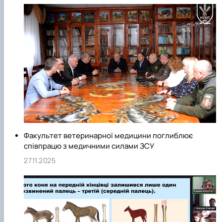
Київська школа порівняльних анатомів. У 1924 р.
фундатором цієї школи став всесвітньовідомим
порівняльний анатом, професор, академік Броніслав
Олександрович Домбровський. Значний розвиток дали ці
школі, професор, академік АН УРСР Володимир Григорови
Касьяненко, професори Герман Олександрович
Гіммельрей, Станіслав Костянтинович Рудик та Володими
Тимофійович Хомич. Нині Київська школа порівняльних
анатомів знана не лише в Україні, але й далеко за її межами
Факультет ветеринарної медицини поглиблює
співпрацю з медичними силами ЗСУ
27.11.2025