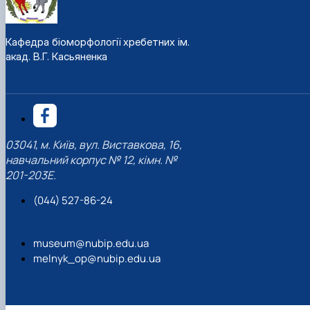
Кафедра біоморфології хребетних ім.
акад. В.Г. Касьяненка
03041, м. Київ, вул. Виставкова, 16,
навчальний корпус № 12, кімн. №
201-203Е.
(044) 527-86-24
museum@nubip.edu.ua
melnyk_op@nubip.edu.ua