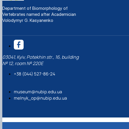
Department of Biomorphology of
Vertebrates named after Academician
Volodymyr G. Kasyanenko
03041, Kyiv, Potekhin str., 16, building
№ 12, room № 220Е
+38 (044) 527-86-24
museum@nubip.edu.ua
melnyk_op@nubip.edu.ua