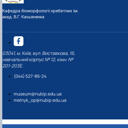
Кафедра біоморфології хребетних ім.
акад. В.Г. Касьяненка
03041, м. Київ, вул. Виставкова, 16,
навчальний корпус № 12, кімн. №
201-203Е.
(044) 527-86-24
museum@nubip.edu.ua
melnyk_op@nubip.edu.ua