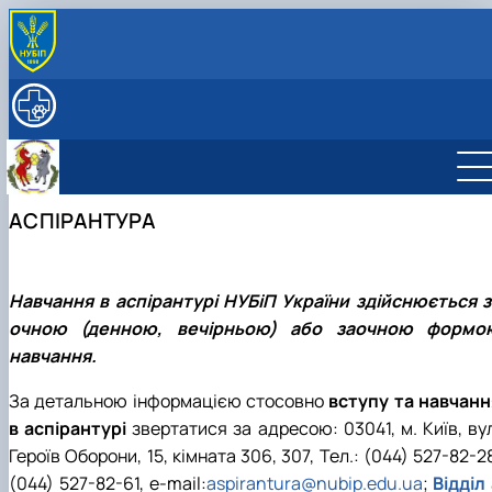
ПРО КАФЕДРУ
Історія (події і дати)
ОСВІТНЯ ДІЯЛЬНІСТЬ
Історія кафедри патологічної анатомії
Навчальна робота
НАУКА
Почесні члени кафедри
Робочі програми і Силабуси дисциплін
Наукова робота
СКЛАД КАФЕДРИ
Галерея кафедри
Навчальні лабораторії
Аспірантура
Працівники кафедри БХ ім. акад. В.Г. Касьяненка
МУЗЕЙ АНАТОМІЇ
АСПІРАНТУРА
Галерея музею
Навчальна література
Студентські наукові гуртки
СПІВПРАЦЯ
Профорієнтаційна робота
ННВЛ «Центр біоморфологічних технологій»
ДОКУМЕНТИ
Про нас говорять та пишуть
2011 Р. - ...
Навчання в аспірантурі НУБіП України здійснюється з
очною (денною, вечірньою) або заочною формо
навчання.
За детальною інформацією стосовно
вступу та навчанн
в аспірантурі
звертатися за адресою: 03041, м. Київ, ву
Героїв Оборони, 15, кімната 306, 307, Тел.: (044) 527-82-2
(044) 527-82-61, e-mail:
aspirantura@nubip.edu.ua
;
Відділ