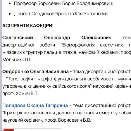
Професор Борисевич Борис Володимирович;
Доцент Сердюков Ярослав Костянтинович.
АСПІРАНТИ КАФЕДРИ:
Салганський Олександр Олексійович
тем
дисертаційної роботи "Біоморфологія скелетних т
м'язових структур пальців птахів, науковий керівник про
Мельник О.П.;
Федоренко Ольга Василівна
- тема дисертаційної робот
- "Топографія і морфо-функціональні особливості імунни
утворень в кишечнику свійського кроля" науковий керівни
проф. Хомич В.Т.
Поладова Оксана Тагіровна
- тема дисертаційної робот
"Критерії встановлення давності настання смерті у собак
науковий керівник, проф. Борисевич Б.В.;