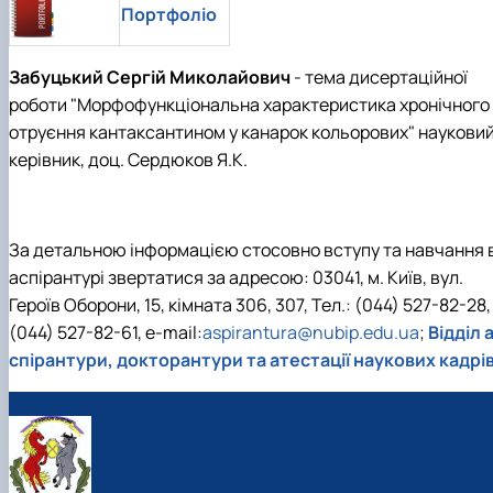
Портфоліо
Забуцький Сергій Миколайович
- тема дисертаційної
роботи "Морфофункціональна характеристика хронічного
отруєння кантаксантином у канарок кольорових" наукови
керівник, доц. Сердюков Я.К.
За детальною інформацією стосовно вступу та навчання 
аспірантурі звертатися за адресою: 03041, м. Київ, вул.
Героїв Оборони, 15, кімната 306, 307, Тел.: (044) 527-82-28,
(044) 527-82-61, e-mail:
aspirantura@nubip.edu.ua
;
Відділ 
спірантури, докторантури та атестації наукових кадрі