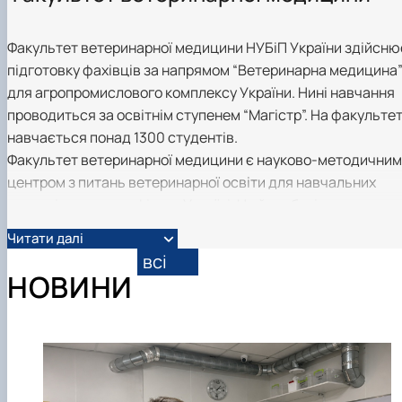
факультетом ветеринарної медицини …
НОВИНИ
Вступ 2022 рік
Скринька довіри
Вступ 2021 рік
Факультет ветеринарної медицини НУБіП України здійсню
Вступ 2020 рік
Вступ 2019 рік
підготовку фахівців за напрямом “Ветеринарна медицина
Вступ 2018 рік
для агропромислового комплексу України. Нині навчання
проводиться за освітнім ступенем “Магістр”. На факультет
навчається понад 1300 студентів.
Факультет ветеринарної медицини є науково-методичним
центром з питань ветеринарної освіти для навчальних
закладів цього профілю в Україні. На його базі регулярно
проходять засідання Навчально-методичної комісії
Читати далі
Мінагрополітики України зі спеціальності “Ветеринарна
всі
медицина”, наукові та науково-практичні конференції,
НОВИНИ
симпозіуми, зустрічі національного та міжнародного
характеру.
Основна мета діяльності. Підготовка
висококваліфікованих, конкурентоспроможних лікарів
ветеринарної медицини за світовими стандартами;