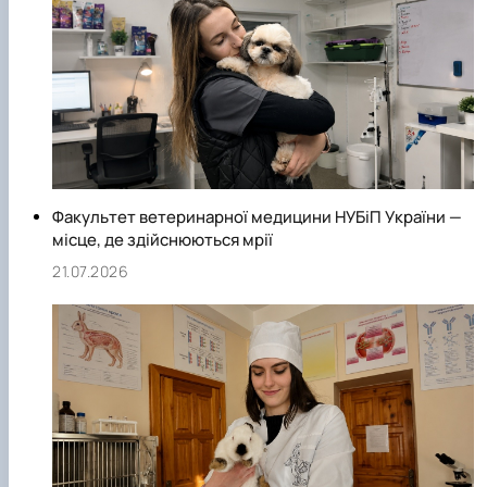
професійне управління здоров'ям стада та якістю і
безпекою продукції тваринництва в період її виробництва,
транспортування, перероблення, зберігання і реалізації;
розробка та впровадження в практику інноваційних
методів діагностики та профілактики хвороб та лікування
тварин.
Факультет ветеринарної медицини НУБіП України —
місце, де здійснюються мрії
21.07.2026