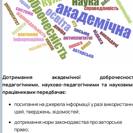
факультетом ветеринарної медицини …
НОВИНИ
Вступ 2022 рік
Скринька довіри
Вступ 2021 рік
Вступ 2020 рік
Вступ 2019 рік
Вступ 2018 рік
Дотримання академічної доброчесност
педагогічними, науково-педагогічними та науковим
працівниками передбачає:
посилання на джерела інформації у разі використанн
ідей, тверджень, відомостей;
дотримання норм законодавства про авторське
право;