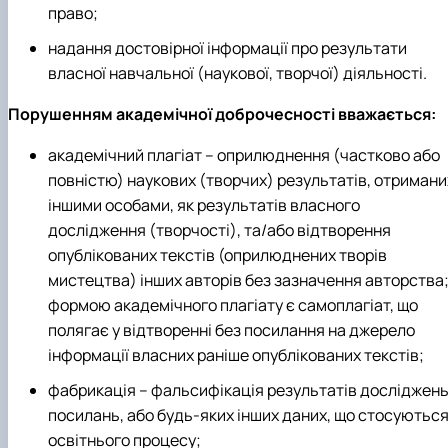
право;
надання достовірної інформації про результати
власної навчальної (наукової, творчої) діяльності.
Порушенням академічної доброчесності вважається:
академічний плагіат – оприлюднення (частково або
повністю) наукових (творчих) результатів, отримани
іншими особами, як результатів власного
дослідження (творчості), та/або відтворення
опублікованих текстів (оприлюднених творів
мистецтва) інших авторів без зазначення авторства
формою академічного плагіату є самоплагіат, що
полягає у відтворенні без посилання на джерело
інформації власних раніше опублікованих текстів;
фабрикація – фальсифікація результатів досліджень
посилань, або будь-яких інших даних, що стосуютьс
освітнього процесу;