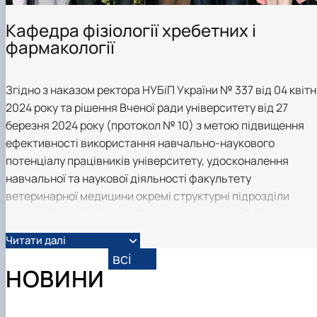
Фотогалерея
Кафедра фізіології хребетних і
фармакології
Згідно з наказом ректора НУБіП України № 337 від 04 квіт
2024 року та рішення Вченої ради університету від 27
березня 2024 року (протокол № 10) з метою підвищення
ефективності використання навчально-наукового
потенціалу працівників університету, удосконалення
навчальної та наукової діяльності факультету
ветеринарної медицини окремі структурні підрозділи
кафедр біохімії і фізіології тварин ім. акад. М.Ф. Гулого та
фармакології, паразитології і тропічної ветеринарії з 1
Читати далі
липня 2024 року були об’єднані в окремий структурний
всі
підрозділ - кафедру фізіології хребетних і фармакології.
НОВИНИ