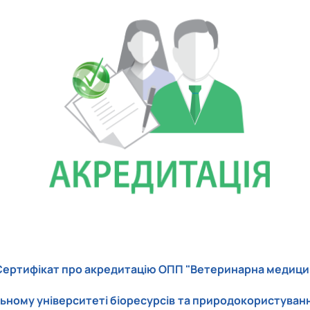
роходька
Вступ 2019 рік
Вступ 2018 рік
ндовані вченою радою факультет…
льтетом ветеринарної медицини …
Сертифікат про акредитацію ОПП "Ветеринарна медици
ьному університеті біоресурсів та природокористуванн