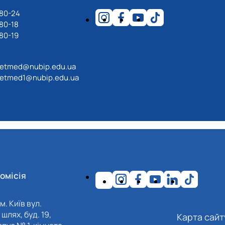
-80-24
80-18
80-19
etmed@nubip.edu.ua
etmed1@nubip.edu.ua
омісія
м. Київ вул.
шлях, буд. 19,
Карта сайт