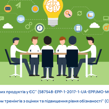
роходька
Вступ 2019 рік
Вступ 2018 рік
ндовані вченою радою факультет…
льтетом ветеринарної медицини …
их продуктів у ЄС" (587548-EPP-1-2017-1-UA-EPPJMO-
тренінгів з оцінки та підвищення рівня обізнаності" (CA