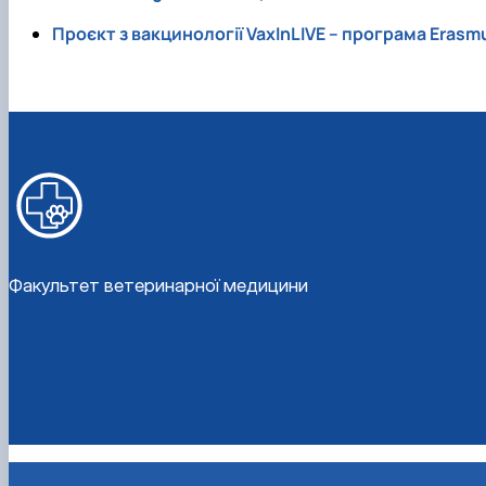
Проєкт з вакцинології VaxInLIVE – програма Erasmu
Факультет ветеринарної медицини