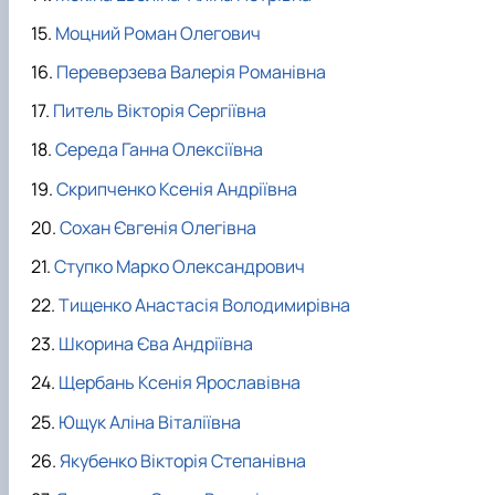
Моцний Роман Олегович
Переверзева Валерія Романівна
Питель Вікторія Сергіївна
Середа Ганна Олексіївна
Скрипченко Ксенія Андріївна
Сохан Євгенія Олегівна
Ступко Марко Олександрович
Тищенко Анастасія Володимирівна
Шкорина Єва Андріївна
Щербань Ксенія Ярославівна
Ющук Аліна Віталіївна
Якубенко Вікторія Степанівна