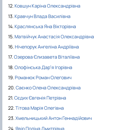
Ковшун Каріна Олександрівна
Кравчун Влада Василівна
Краслянська Яна Вікторівна
Матвійчук Анастасія Олександрівна
Нічепорук Ангеліна Андріївна
Озерова Єлизавета Віталіївна
Олофінська Дарʼя Ігорівна
Романюк Роман Олегович
Саєнко Олена Олександрівна
Сєдих Євгенія Петрівна
Тітова Марія Олегівна
Хмельницький Антон Геннадійович
Явір Поліна Дмитрівна