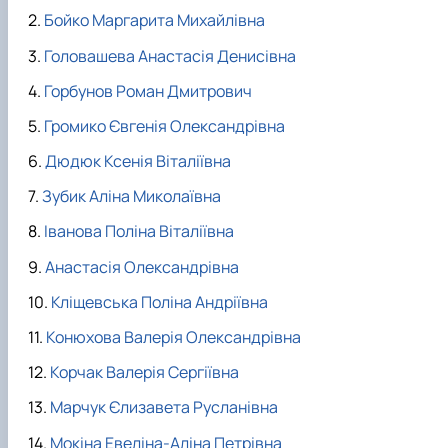
Бойко Маргарита Михайлівна
Головашева Анастасія Денисівна
Горбунов Роман Дмитрович
Громико Євгенія Олександрівна
Дюдюк Ксенія Віталіївна
Зубик Аліна Миколаївна
Іванова Поліна Віталіївна
Анастасія Олександрівна
Кліщевська Поліна Андріївна
Конюхова Валерія Олександрівна
Корчак Валерія Сергіївна
Марчук Єлизавета Русланівна
Мокіна Евеліна-Аліна Петрівна