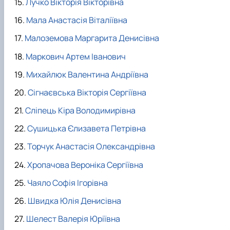
Лучко Вікторія Вікторівна
Мала Анастасія Віталіївна
Малоземова Маргарита Денисівна
Маркович Артем Іванович
Михайлюк Валентина Андріївна
Сігнаєвська Вікторія Сергіївна
Сліпець Кіра Володимирівна
Сушицька Єлизавета Петрівна
Торчук Анастасія Олександрівна
Хропачова Вероніка Сергіївна
Чаяло Софія Ігорівна
Швидка Юлія Денисівна
Шелест Валерія Юріївна