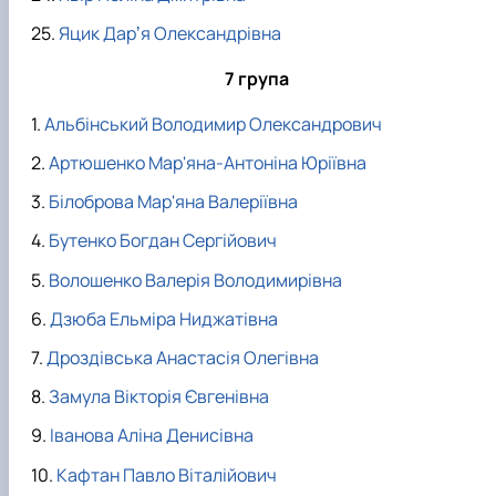
Яцик Дарʼя Олександрівна
7 група
Альбінський Володимир Олександрович
Артюшенко Мар'яна-Антоніна Юріївна
Білоброва Мар'яна Валеріївна
Бутенко Богдан Сергійович
Волошенко Валерія Володимирівна
Дзюба Ельміра Ниджатівна
Дроздівська Анастасія Олегівна
Замула Вікторія Євгенівна
Іванова Аліна Денисівна
Кафтан Павло Віталійович