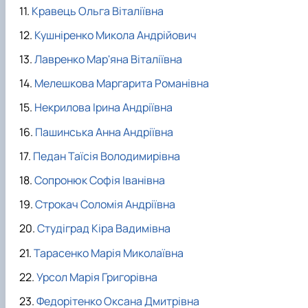
Кравець Ольга Віталіївна
Кушніренко Микола Андрійович
Лавренко Мар'яна Віталіївна
Мелешкова Маргарита Романівна
Некрилова Ірина Андріївна
Пашинська Анна Андріївна
Педан Таїсія Володимирівна
Сопронюк Софія Іванівна
Строкач Соломія Андріївна
Студіград Кіра Вадимівна
Тарасенко Марія Миколаївна
Урсол Марія Григорівна
Федорітенко Оксана Дмитрівна