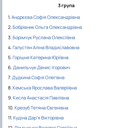
3 група
Андрєєва Софія Олександрівна
Бобрівник Ольга Олександрівна
Борімчук Руслана Олексіївна
Галустян Аліна Владиславовна
Горішня Катерина Юріївна
Данильчук Денис Ігорович
Дудкина Софія Олегівна
Кемська Ярослава Валеріївна
Кисла Анастасія Павлівна
Крезуб Тетяна Євгенівна
Кудіна Дарʼя Вікторівна
Леміщенко Вікторія Сергіївна