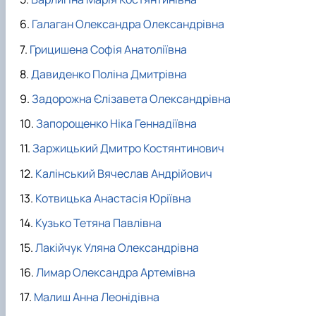
факультетом ветеринарної медицини …
НОВИНИ
Вступ 2022 рік
Скринька довіри
Вступ 2021 рік
Галаган Олександра Олександрівна
Вступ 2020 рік
Грицишена Софія Анатоліївна
Вступ 2019 рік
Вступ 2018 рік
Давиденко Поліна Дмитрівна
Задорожна Єлізавета Олександрівна
Запорощенко Ніка Геннадіївна
Заржицький Дмитро Костянтинович
Калінський Вячеслав Андрійович
Котвицька Анастасія Юріївна
Кузько Тетяна Павлівна
Лакійчук Уляна Олександрівна
Лимар Олександра Артемівна
Малиш Анна Леонідівна