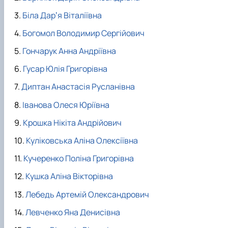
Біла Дарʼя Віталіївна
Богомол Володимир Сергійович
Гончарук Анна Андріївна
Гусар Юлія Григорівна
Диптан Анастасія Русланівна
Іванова Олеся Юріївна
Крошка Нікіта Андрійович
Куліковська Аліна Олексіївна
Кучеренко Поліна Григорівна
Кушка Аліна Вікторівна
Лебедь Артемій Олександрович
Левченко Яна Денисівна