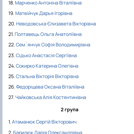
Марченко Антоніна Віталіївна
Матвійчук Дарья Ігорівна
Неводовська Єлизавета Вікторівна
Полтавець Ольга Анатоліївна
Сем`янчук Софія Володимирівна
Сідько Анастасія Сергіївна
Сокирко Катерина Олегівна
Стальна Вікторія Вікторівна
Федоріщева Оксана Віталіївна
Чайковська Алія Костянтинівна
2 група
Атаманюк Сергій Вікторович
Барилюк Дарія Олександрівна