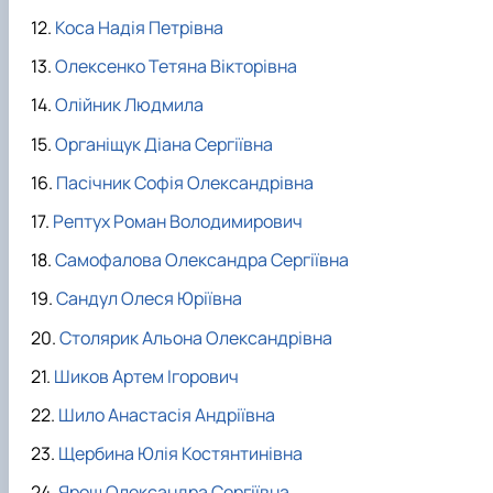
Коса Надія Петрівна
Олексенко Тетяна Вікторівна
Олійник Людмила
Органіщук Діана Сергіївна
Пасічник Софія Олександрівна
Рептух Роман Володимирович
Самофалова Олександра Сергіївна
Сандул Олеся Юріївна
Столярик Альона Олександрівна
Шиков Артем Ігорович
Шило Анастасія Андріївна
Щербина Юлія Костянтинівна
Ярош Олександра Сергіївна