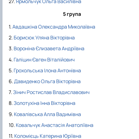
Ярмольчук Ольга Василівна
5 група
Авдашкіна Олександра Миколаївна
Борисюк Уляна Вікторівна
Вороніна Єлизавета Андріївна
Галіцин Євген Віталійович
Грохольська Ілона Антонівна
Давиденко Ольга Вікторівна
Зінич Ростислав Владиславович
Золотухіна Інна Вікторівна
Ковалівська Алла Вадимівна
Ковальчук Анастасія Анатоліївна
Коломієць Катерина Юріївна