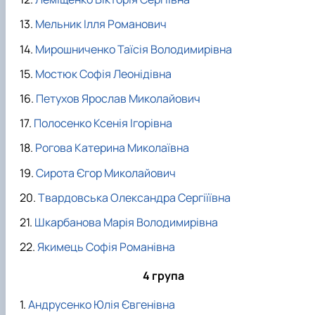
Мельник Ілля Романович
Мирошниченко Таїсія Володимирівна
Мостюк Софія Леонідівна
Петухов Ярослав Миколайович
Полосенко Ксенія Ігорівна
Рогова Катерина Миколаївна
Сирота Єгор Миколайович
Твардовська Олександра Сергіїївна
Шкарбанова Марія Володимирівна
Якимець Софія Романівна
4 група
Андрусенко Юлія Євгенівна