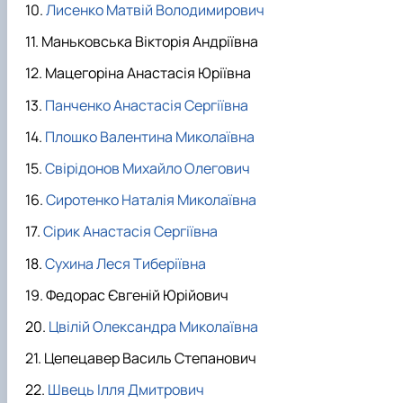
Лисенко Матвій Володимирович
Маньковська Вікторія Андріївна
Мацегоріна Анастасія Юріївна
Панченко Анастасія Сергіївна
Плошко Валентина Миколаївна
Свірідонов Михайло Олегович
Сиротенко Наталія Миколаївна
Сірик Анастасія Сергіївна
Сухина Леся Тиберіївна
Федорас Євгеній Юрійович
Цвілій Олександра Миколаївна
Цепецавер Василь Степанович
Швець Ілля Дмитрович