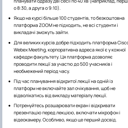
планувати одразу дві сесії по 40 хв (наприклад, пер
о 8:30, а друга о 9:10).
Якщо на курсі більше 100 студентів, то безкоштовна
платформа ZOOM не підходить, не всі студенти і
викладачі зможуть зайти.
Для великих курсів добре підходить платформа Cisc
Webex Meetihg, корпоративна адреса якої є у кожної
кафедри факультету. Ця платформа дозволяє
проводити лекції за участю до 500 учасників і
необмежений період часу.
Під час планування відкритої лекції на одній із
платформ не включайте зал очікування, щоб не
відволікатись від викладу матеріалу лекції.
Потренуйтесь розшарювати екран і відкривати
презентацію перед лекцією, включати мікрофон і
відеокамеру. Особливо, якщо це перший досвід.