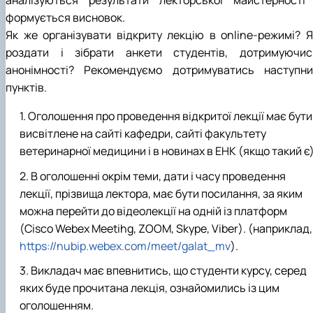
аналізуються результати лекторської майстерності 
формується висновок.
Як же організувати відкриту лекцію в online-режимі? Я
роздати і зібрати анкети студентів, дотримуючис
анонімності? Рекомендуємо дотримуватись наступни
пунктів.
Оголошення про проведення відкритої лекції має бути
висвітлене на сайті кафедри, сайті факультету
ветеринарної медицини і в новинах в ЕНК (якщо такий є)
В оголошенні окрім теми, дати і часу проведення
лекції, прізвища лектора, має бути посилання, за яким
можна перейти до відеолекції на одній із платформ
(Cisco Webex Meetihg, ZOOM, Skype, Viber). (наприклад,
https://nubip.webex.com/meet/galat_mv
).
Викладач має впевнитись, що студенти курсу, серед
яких буде прочитана лекція, ознайомились із цим
оголошенням.