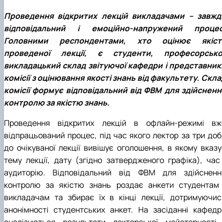
факультетом ветеринарної медицини …
НОВИНИ
Вступ 2022 рік
Скринька довіри
Проведення відкритих лекцій викладачами – завжд
Вступ 2021 рік
Вступ 2020 рік
відповідальний і емоційно-напружений процес
Вступ 2019 рік
Головними респондентами, хто оцінює якіст
Вступ 2018 рік
проведеної лекції, є студенти, професорсько
викладацький склад звітуючої кафедри і представник
комісії з оцінювання якості знань від факультету. Скла
комісії формує відповідальний від ФВМ для здійсненн
контролю за якістю знань.
Проведення відкритих лекцій в офлайн-режимі вж
відпрацьований процес, під час якого лектор за три доб
до очікуваної лекції вивішує оголошення, в якому вказу
тему лекції, дату (згідно затвердженого графіка), час 
аудиторію. Відповідальний від ФВМ для здійсненн
контролю за якістю знань роздає анкети студентам 
викладачам та збирає їх в кінці лекції, дотримуючис
анонімності студентських анкет. На засіданні кафедр