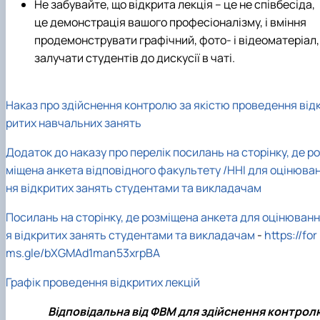
Не забувайте, що відкрита лекція – це не співбесіда,
це демонстрація вашого професіоналізму, і вміння
продемонструвати графічний, фото- і відеоматеріал,
залучати студентів до дискусії в чаті.
Наказ про здійснення контролю за якістю проведення від
ритих навчальних занять
Додаток до наказу про перелік посилань на сторінку, де р
міщена анкета відповідного факультету /ННІ для оцінюва
ня відкритих занять студентами та викладачам
Посилань на сторінку, де розміщена анкета для оцінюванн
я відкритих занять студентами та викладачам
-
https://for
ms.gle/bXGMAd1man53xrpBA
Графік проведення відкритих лекцій
Відповідальна від ФВМ для здійснення контрол