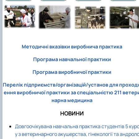
факультетом ветеринарної медицини …
НОВИНИ
Вступ 2022 рік
Скринька довіри
Вступ 2021 рік
Вступ 2020 рік
Вступ 2019 рік
Вступ 2018 рік
Методичні вказівки виробнича практика
Програма навчальної практики
Програма виробничої практики
Перелік підприємств/організацій/установ для проход
ення виробничої практики за спеціальністю 211 ветер
нарна медицина
НОВИНИ
Довгоочікувана навчальна практика студентів 5 кур
у з ветеринарного акушерства, гінекології та андрол