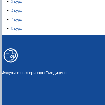
2 курс
3 курс
4 курс
5 курс
Факультет ветеринарної медицини