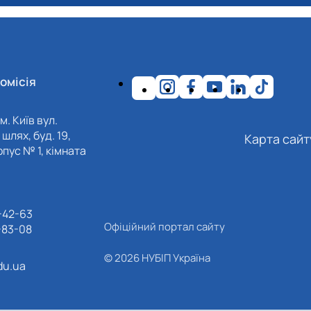
омісія
м. Київ вул.
шлях, буд. 19,
Карта сайт
пус № 1, кімната
-42-63
Офіційний портал сайту
-83-08
© 2026 НУБІП Україна
du.ua