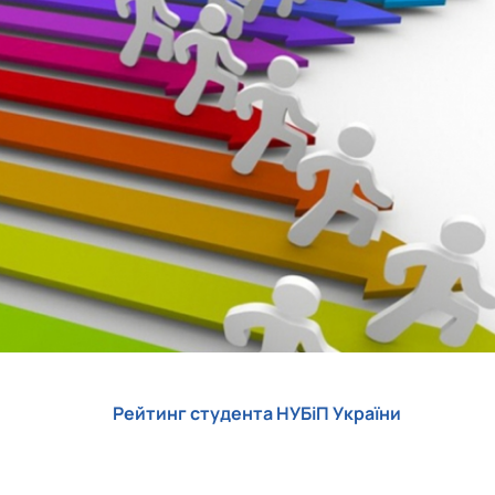
роходька
Вступ 2019 рік
Вступ 2018 рік
ндовані вченою радою факультет…
льтетом ветеринарної медицини …
Рейтинг студента НУБіП України