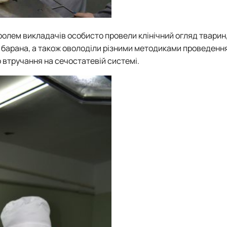
тролем викладачів особисто провели клінічний огляд тварин
а барана, а також оволоділи різними методиками проведенн
 втручання на сечостатевій системі.