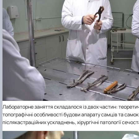
Лабораторне заняття складалося із двох частин: теоретич
топографічні особливості будови апарату самців та самок 
післякастраційних ускладнень, хірургічні патології сечост