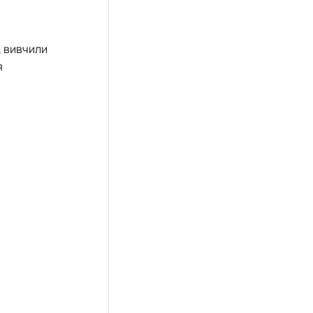
, вивчили
я