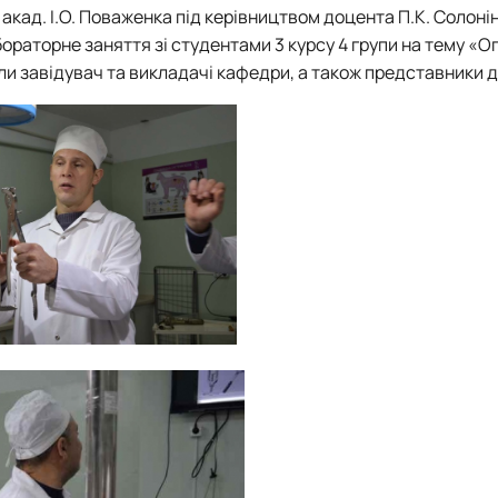
logy
Вступ 2018 рік
. акад. І.О. Поваженка під керівництвом доцента П.К. Солоні
раторне заняття зі студентами 3 курсу 4 групи на тему «Оп
dservice"
ли завідувач та викладачі кафедри, а також представники д
lty of Veterinary Medic…