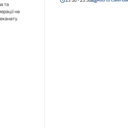
23:30 - 23:30
на та
ерації на
еканату.