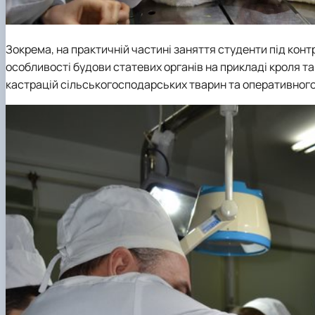
Зокрема, на практичній частині заняття студенти під кон
особливості будови статевих органів на прикладі кроля т
кастрацій сільськогосподарських тварин та оперативного