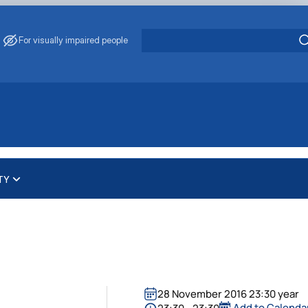
For visually impaired people
TY
нтру "Ветмедсервіс"
 комісії
авців
Ветмедсервіс"
чної комісії
ром "Ветмедсервіс"
28 November 2016 23:30 year
Add to Calenda