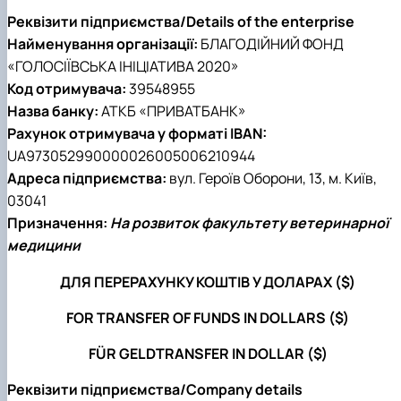
Реквізити підприємства/Details of the enterprise
Найменування організації:
БЛАГОДІЙНИЙ ФОНД
«ГОЛОСІЇВСЬКА ІНІЦІАТИВА 2020»
Код отримувача:
39548955
Назва банку:
АТКБ «ПРИВАТБАНК»
Рахунок отримувача у форматі IBAN:
UA973052990000026005006210944
Адреса підприємства:
вул. Героїв Оборони, 13, м. Київ,
03041
Призначення:
На розвиток факультету ветеринарної
медицини
ДЛЯ ПЕРЕРАХУНКУ КОШТІВ У ДОЛАРАХ ($)
FOR TRANSFER OF FUNDS IN DOLLARS ($)
FÜR GELDTRANSFER IN DOLLAR ($)
Реквізити підприємства/Company details