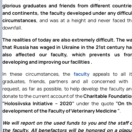
факультетом ветеринарної медицини …
НОВИНИ
Вступ 2022 рік
glorious graduates and friends from different countrie
Скринька довіри
Вступ 2021 рік
and continents, the faculty developed under any difficu
Вступ 2020 рік
circumstances
, and was at a height and never faced th
Вступ 2019 рік
downfall.
Вступ 2018 рік
The realities of today are also extremely difficult. The w
that Russia has waged in Ukraine in the 21st century ha
also affected our faculty, which prevents us fro
developing and improving our facilities .
In these circumstances, the
faculty
appeals to all it
graduates, friends, partners and all concerned with 
request, as far as possible, to help develop the faculty a
donate to the current account of the
Charitable Foundatio
"Holosiivska Initiative – 2020"
under the quote
"On th
development of the Faculty of Veterinary Medicine "
.
We will report on the used funds to you and the staff o
the faculty. All benefactors will be honored on a plaqu