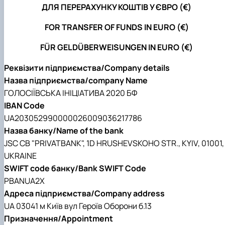
ДЛЯ ПЕРЕРАХУНКУ КОШТІВ У ЄВРО (€)
FOR TRANSFER OF FUNDS IN EURO (€)
FÜR GELDÜBERWEISUNGEN IN EURO (€)
Реквізити підприємства/Company details
Назва підприємства/company Name
ГОЛОСIЇВСЬКА IНIЦIАТИВА 2020 БФ
IBAN Code
UA203052990000026009036217786
Назва банку/Name of the bank
JSC CB "PRIVATBANK", 1D HRUSHEVSKOHO STR., KYIV, 01001,
UKRAINE
SWIFT code банку/Bank SWIFT Code
PBANUA2X
Адреса підприємства/Company address
UA 03041 м Київ вул Героїв Оборони б.13
Призначення/Appointment