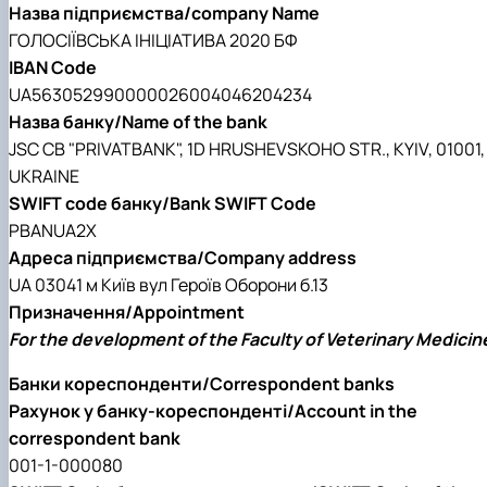
Назва підприємства/company Name
ГОЛОСIЇВСЬКА IНIЦIАТИВА 2020 БФ
IBAN Code
UA563052990000026004046204234
Назва банку/Name of the bank
JSC CB "PRIVATBANK", 1D HRUSHEVSKOHO STR., KYIV, 01001,
UKRAINE
SWIFT code банку/Bank SWIFT Code
PBANUA2X
Адреса підприємства/Company address
UA 03041 м Київ вул Героїв Оборони б.13
Призначення/Appointment
For the development of the Faculty of Veterinary Medicin
Банки кореспонденти/Correspondent banks
Рахунок у банку-кореспонденті/Account in the
correspondent bank
001-1-000080