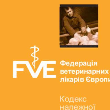
роходька
Вступ 2019 рік
Вступ 2018 рік
ндовані вченою радою факультет…
льтетом ветеринарної медицини …