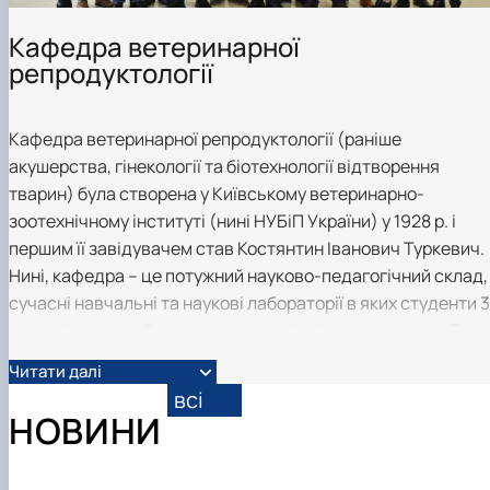
Кафедра ветеринарної
репродуктології
Кафедра ветеринарної репродуктології (раніше
акушерства, гінекології та біотехнології відтворення
тварин) була створена у Київському ветеринарно-
зоотехнічному інституті (нині НУБіП України) у 1928 р. і
першим її завідувачем став Костянтин Іванович Туркевич.
Нині, кафедра – це потужний науково-педагогічний склад,
сучасні навчальні та наукові лабораторії в яких студенти 3
х спеціальностей вивчають за новітніми програмами 5
обов’язкових та 11 вибіркових дисциплін, в викладачі -
Читати далі
проводять унікальні наукові дослідження.
всі
НОВИНИ