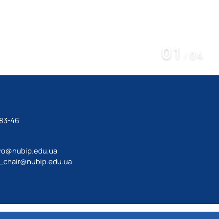
01
04
/
-83-46
vo@nubip.edu.ua
_chair@nubip.edu.ua