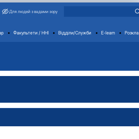
Для людей з вадами зору
ments
ар
Факультети / ННІ
Відділи/Служби
E-learn
Розкл