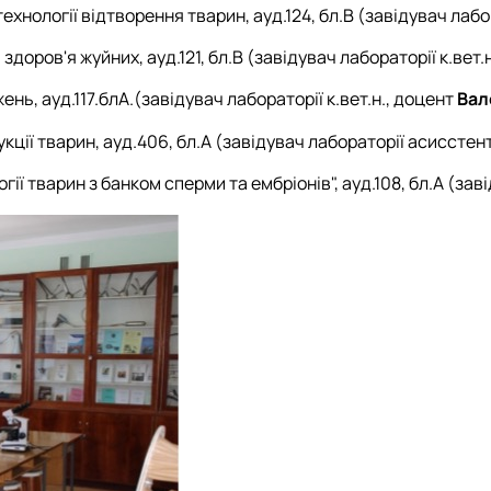
ехнології відтворення тварин, ауд.124, бл.В (завідувач лабор
ров'я жуйних, ауд.121, бл.В (завідувач лабораторії к.вет.
ь, ауд.117.блА.(завідувач лабораторії к.вет.н., доцент
Вал
укції тварин, ауд.406, бл.А (завідувач лабораторії асисстен
 тварин з банком сперми та ембріонів", ауд.108, бл.А (заві