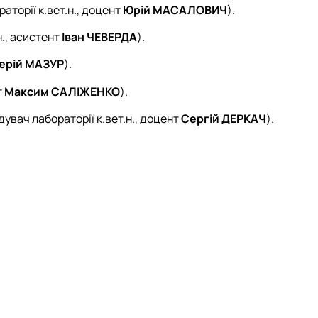
аторії к.вет.н., доцент
Юрій МАСАЛОВИЧ
).
н., асистент
Іван ЧЕВЕРДА
).
ерій МАЗУР
).
т
Максим САЛІЖЕНКО
).
дувач лабораторії к.вет.н., доцент
Сергій ДЕРКАЧ
).