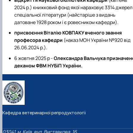
відкриття наукової бібліотеки кафедри
(квітень
2024 р.) книжковий фонд якої нараховує 3314 джерел
спеціальної літератури (найстаріше з видань
датоване 1928 роком і є ровесником кафедри).
присвоєння Віталію КОВПАКУ вченого звання
професора кафедри
(наказ МОН України №920 від
26.06.2024 р.).
6 жовтня 2025 р -
Олександра Вальчука призначен
деканом ФВМ НУБіП України.
Кафедра ветеринарної репродуктології
03041, м. Київ, вул. Виставкова, 16,