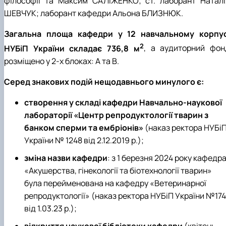
філософії та Максим САЛІЖЕНКО; ст. лаборант Наталі
ШЕВЧУК; лаборант кафедри Альона БЛИЗНЮК.
Загальна площа кафедри у 12 навчальному корпус
2
НУБіП України складає 736,8 м
, а аудиторний фон
розміщено у 2-х блоках: А та В.
Серед знакових подій нещодавнього минулого є:
створення у складі кафедри Навчально-наукової
лабораторії «Центр репродуктології тварин з
банком сперми та ембріонів»
(наказ ректора НУБі
України № 1248 від 2.12.2019 р.);
зміна назви кафедри
: з 1 березня 2024 року кафедр
«Акушерства, гінекології та біотехнології тварин»
була перейменована на кафедру «Ветеринарної
репродуктології» (наказ ректора НУБіП України №174
від 1.03.23 р.);