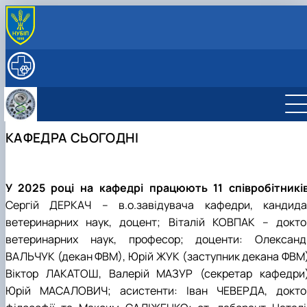
ПРО КАФЕДРУ
Історія кафедри
НАУКОВА ДІЯЛЬНІСТЬ
Кафедра сьогодні
Основні напрями наукових досліджень
ОСВІТА
Керівництво та персонал
Наукова лабораторія, обладнання та можливості
Робочі програми та ЕНК дисциплін на 2026-27
МІЖНАРОДНА ДІЯЛЬНІСТЬ
Структура (лабораторії, дослідницькі центри/
Проекти та гранти
н.р.
Партнерські установи
СТУДЕНТАМ
КАФЕДРА СЬОГОДНІ
групи)
Публікації
Курси
Міжнародні проекти
ПОСЛУГИ
Контактна інформація
Аспіранти
Підручники, посібники, методичні вказівки
Мобільність
ННЛ «Центр репродуктології тварин з банком спе
Студентські наукові гуртки (СНГ)
та ембріонів»
Фізіологія та патологія відтворення тварин
Підвищення кваліфікації
У 2025 році на кафедрі працюють 11 співробітників
Біотехнологія та генетика відтворення
Прейскурант на послуги клініки кафедри
Сергій ДЕРКАЧ – в.о.завідувача кафедри, кандида
тварин
ветеринарних наук, доцент; Віталій КОВПАК – докто
Фізіологія і патологія молочної залози
ветеринарних наук, професор; доценти: Олександ
ВАЛЬЧУК (декан ФВМ), Юрій ЖУК (заступник декана ФВМ)
Віктор ЛАКАТОШ, Валерій МАЗУР (секретар кафедри)
Юрій МАСАЛОВИЧ; асистенти: Іван ЧЕВЕРДА, докто