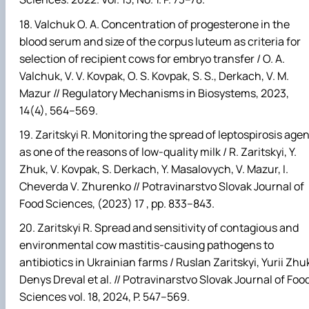
Valchuk O. A. Concentration of progesterone in the
blood serum and size of the corpus luteum as criteria for
selection of recipient cows for embryo transfer / O. A.
Valchuk, V. V. Kovpak, O. S. Kovpak, S. S., Derkach, V. M.
Mazur // Regulatory Mechanisms in Biosystems, 2023,
14(4), 564–569.
Zaritskyi R. Monitoring the spread of leptospirosis agen
as one of the reasons of low-quality milk / R. Zaritskyi, Y.
Zhuk, V. Kovpak, S. Derkach, Y. Masalovych, V. Mazur, I.
Cheverda V. Zhurenko // Potravinarstvo Slovak Journal of
Food Sciences, (2023) 17 , pp. 833–843.
Zaritskyi R. Spread and sensitivity of contagious and
environmental cow mastitis-causing pathogens to
antibiotics in Ukrainian farms / Ruslan Zaritskyi, Yurii Zhu
Denys Dreval et al. // Potravinarstvo Slovak Journal of Foo
Sciences vol. 18, 2024, P. 547–569.