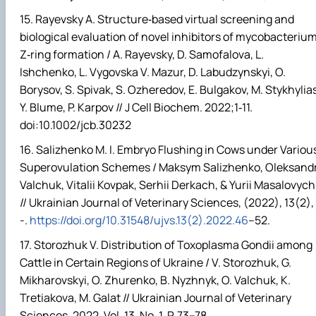
Rayevsky A. Structure‐based virtual screening and
biological evaluation of novel inhibitors of mycobacteriu
Z‐ring formation / A. Rayevsky, D. Samofalova, L.
Ishchenko, L. Vygovska V. Mazur, D. Labudzynskyi, O.
Borysov, S. Spivak, S. Ozheredov, E. Bulgakov, M. Stykhylias
Y. Blume, P. Karpov // J Cell Biochem. 2022;1‐11.
doi:10.1002/jcb.30232
Salizhenko M. I. Embryo Flushing in Cows under Variou
Superovulation Schemes / Maksym Salizhenko, Oleksand
Valchuk, Vitalii Kovpak, Serhii Derkach, & Yurii Masalovych
// Ukrainian Journal of Veterinary Sciences, (2022), 13(2),
-.
https://doi.org/10.31548/ujvs.13(2).2022.46
–52.
Storozhuk V. Distribution of Toxoplasma Gondii among
Cattle in Certain Regions of Ukraine / V. Storozhuk, G.
Mikharovskyi, O. Zhurenko, B. Nyzhnyk, O. Valchuk, K.
Tretiakova, M. Galat // Ukrainian Journal of Veterinary
Sciences. 2022. Vol. 13, No. 1. P. 73–78.