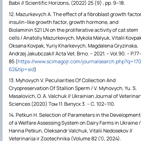
Babi
і
// Scientific Horizons, (2022) 25 (9) , pp. 9–18.
Mazurkevych A. The effect of a fibroblast growth factor
insulin-like growth factor, growth hormone, and
Biolaminin 521 LN on the proliferative activity of cat stem
cells / Anatoliy Mazurkevych, Mykola Malyuk, Vitalii Kovpak
Oksana Kovpak, Yuriy Kharkevych, Magdalena Gryzinska,
Andrzej Jakubczak// Acta Vet.
Brno. – 2021. – Vol.90. – P.77
85 (
https://www.scimagojr.com/journalsearch.php?q=17
62&tip=sid
)
Myhovych V. Peculiarities Of Collection And
Cryopreservation Of Stallion Sperm / V. Myhovych, Yu. S.
Masalovich, O. A. Valchuk // Ukrainian Journal of Veterinar
Sciences (2020)
Том
11.
Випуск
3. –
С
. 102–110.
Petkun H. Selection of Parameters in the Development
of a Welfare Assessing System on Dairy Farms in Ukraine /
Hanna Petkun, Oleksandr Valchuk, Vitalii Nedosekov //
Veterinarija ir Zootechnika (Volume 82 (1), 2024).