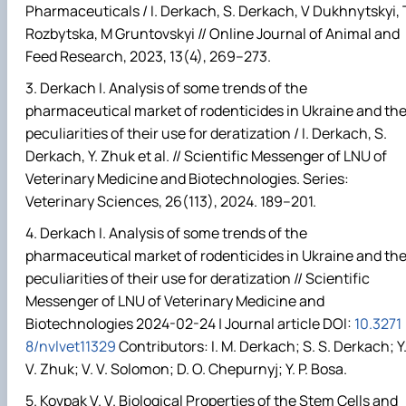
Pharmaceuticals / I. Derkach, S. Derkach, V Dukhnytskyi, 
Rozbytska, M Gruntovskyi // Online Journal of Animal and
Feed Research, 2023, 13(4), 269–273.
Derkach I. Analysis of some trends of the
pharmaceutical market of rodenticides in Ukraine and th
peculiarities of their use for deratization / I. Derkach, S.
Derkach, Y. Zhuk et al. // Scientific Messenger of LNU of
Veterinary Medicine and Biotechnologies.
Series:
Veterinary Sciences, 26(113), 2024. 189–201.
Derkach I. Analysis of some trends of the
pharmaceutical market of rodenticides in Ukraine and th
peculiarities of their use for deratization // Scientific
Messenger of LNU of Veterinary Medicine and
Biotechnologies 2024-02-24 | Journal article DOI:
10.3271
8/nvlvet11329
Contributors: I. M. Derkach; S. S. Derkach; Y
V. Zhuk; V. V. Solomon; D. O. Chepurnyj; Y. P. Bosa.
Kovpak V. V. Biological Properties of the Stem Cells and