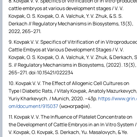
Kovpak V. V. Specifics of vitrification of in vitro-produce
cattle embryos at various development stages / V. V.
Kovpak, O. S. Kovpak, O. A. Valchuk, Y. V. Zhuk, & S. S.
Derkach // Regulatory Mechanisms in Biosystems, 13(3),
2022, 265–271.
Kovpak V. V. Specifics of Vitrification of in Vitroproduce
Cattle Embyos at Various Development Stages / V. V.
Kovpak, O. S. Kovpak, O. A. Valchuk, Y. V. Zhuk, & Derkach, S
S. // Regulatory Mechanisms in Biosystems, (2022). 13(3),
265–271. doi:10.15421/022234
Kovpak V. V. The Effect of Allogenic Cell Cultures on
Type I Diabetic Rats, / Vitaly Kovpak, Anatoly Mazurkevych
Yuriy Kharkevych. / Munich, 2020. –43
р
.
https://www.grin.
om/document/915037
(монографія).
Kovpak V. V. The Influence of Platelet Concentrate on
the Development of Cattle Embryos in
а
n In Vitro System /
V. Kovpak, O. Kovpak, S. Derkach, Yu. Masalovych, & Ye.