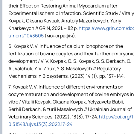
their Effect on Restoring Animal Myocardium after
Experimental Ischemic Infarction.
Scientific Study / Vitaly
Kovpak, Oksana Kovpak, Anatoly Mazurkevych, Yuriy
Kharkevych // GRIN, 2021. – 82 p.
https://www.grin.com/do
ument/1043605
(монографія).
Kovpak V. V. Influence of calcium ionophore on the
fertilization of bovine oocytes and their further embryoni
development / V. V. Kovpak, O. S. Kovpak, S. S. Derkach, O.
A., Valchuk, Y. V. Zhuk, Y. S. Masalovych // Regulatory
Mechanisms in Biosystems, (2023) 14 (1), pp. 137–144.
Kovpak V. V. Influence of different environments on
oocyte maturation and development of bovine embryos in
vitro / Vitalii Kovpak, Oksana Kovpak, Yelyzaveta Babii,
Serhii Derkach, & Yurii Masalovych // Ukrainian Journal of
Veterinary Sciences, (2022).
13(3), 17-24.
https://doi.org/1
0.31548/ujvs.13(3).2022.17-24