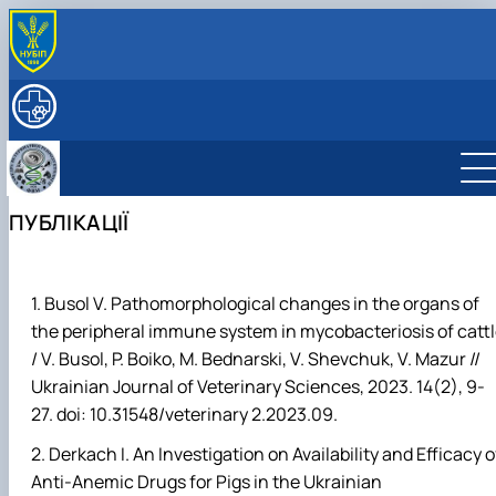
ПРО КАФЕДРУ
Історія кафедри
НАУКОВА ДІЯЛЬНІСТЬ
Кафедра сьогодні
Основні напрями наукових досліджень
ОСВІТА
Керівництво та персонал
Наукова лабораторія, обладнання та можливості
Робочі програми та ЕНК дисциплін на 2026-27
МІЖНАРОДНА ДІЯЛЬНІСТЬ
Структура (лабораторії, дослідницькі центри/
Проекти та гранти
н.р.
Партнерські установи
СТУДЕНТАМ
ПУБЛІКАЦІЇ
групи)
Публікації
Курси
Міжнародні проекти
ПОСЛУГИ
Контактна інформація
Аспіранти
Підручники, посібники, методичні вказівки
Мобільність
ННЛ «Центр репродуктології тварин з банком спе
Студентські наукові гуртки (СНГ)
та ембріонів»
Фізіологія та патологія відтворення тварин
Підвищення кваліфікації
Busol V. Pathomorphological changes in the organs of
Біотехнологія та генетика відтворення
Прейскурант на послуги клініки кафедри
the peripheral immune system in mycobacteriosis of catt
тварин
/ V. Busol, P. Boiko, M. Bednarski, V. Shevchuk, V. Mazur //
Фізіологія і патологія молочної залози
Ukrainian Journal of Veterinary Sciences, 2023.
14(2), 9-
27. doi: 10.31548/veterinary 2.2023.09.
Derkach I. An Investigation on Availability and Efficacy o
Anti-Anemic Drugs for Pigs in the Ukrainian