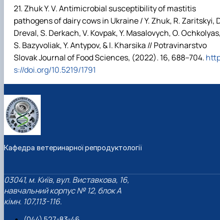
Zhuk Y. V. Antimicrobial susceptibility of mastitis
pathogens of dairy cows in Ukraine / Y. Zhuk, R. Zaritskyi, D
Dreval, S. Derkach, V. Kovpak, Y. Masalovych, O. Ochkolyas
S. Bazyvoliak, Y. Antypov, & I. Kharsika // Potravinarstvo
Slovak Journal of Food Sciences, (2022). 16, 688–704.
htt
s://doi.org/10.5219/1791
Кафедра ветеринарної репродуктології
03041, м. Київ, вул. Виставкова, 16,
навчальний корпус № 12, блок А
кімн. 107,113-116.
(044) 527-83-46