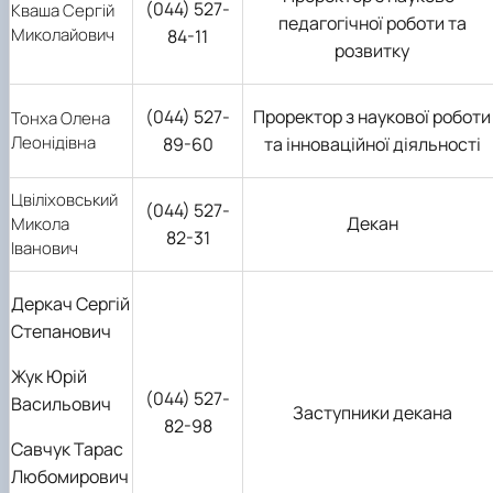
(044) 527-
Кваша Сергій
педагогічної роботи та
Миколайович
84-11
розвитку
(044) 527-
Проректор з наукової роботи
Тонха Олена
Леонідівна
89-60
та інноваційної діяльності
Цвіліховський
(044) 527-
Декан
Микола
82-31
Іванович
Деркач Сергій
Степанович
Жук Юрій
(044) 527-
Васильович
Заступники декана
82-98
Савчук Тарас
Любомирович