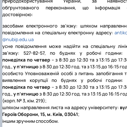
природокористування України, за наявност
факультетом ветеринарної медицини …
НОВИНИ
Вступ 2022 рік
обґрунтованого переконання, що інформація 
Скринька довіри
Вступ 2021 рік
достовірною:
Вступ 2020 рік
Вступ 2019 рік
засобами електронного зв’язку: шляхом направленн
Вступ 2018 рік
повідомлення на спеціальну електронну адресу:
antik
@nubip.edu.ua
усне повідомлення може надійти на спеціальну ліні
зв’язку: 527-82-57, по буднях у робочі години:
понеділка по четвер
– з 8:30 до 12:30 та з 13:15 до 17:
год.,
у п’ятницю
з 8:30 до 12:30 год. та з 13:15 до 16:15 год
особисто Уповноваженій особі з питань запобігання т
виявлення корупції по буднях у робочі години:
понеділка по четвер
– з 8:30 до 12:30 та з 13:15 до 17:
год.,
у п’ятницю
з 8:30 до 12:30 год. та з 13:15 до 16:15 го
(корп. № 3, кім. 219);
шляхом направлення листа на адресу університету:
вул
Героїв Оборони, 15, м. Київ, 03041
;
іншим зручним способом.