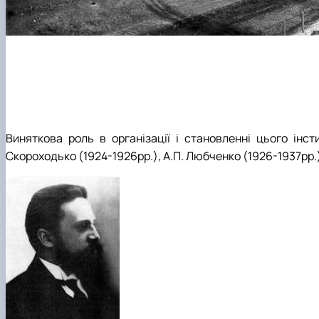
Виняткова роль в організації і становленні цього інст
Скороходько (1924-1926рр.), А.П. Любченко (1926-1937рр.