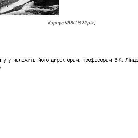
Корпус КВЗІ (1922 рік)
итуту належить його директорам, професорам В.К. Ліндем
).