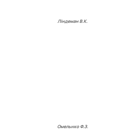
Ліндеман В.К.
Омельнко Ф.З.