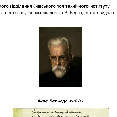
роходька
Вступ 2019 рік
ого відділення Київського політехнічного інституту.
Вступ 2018 рік
 під головуванням академіка В. Вернадського видало на
ндовані вченою радою факультет…
льтетом ветеринарної медицини …
Акад. Вернадський В.І.