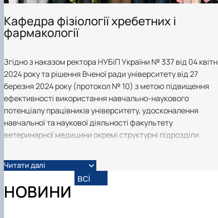
Фотогалерея
Кафедра фізіології хребетних і
фармакології
Згідно з наказом ректора НУБіП України № 337 від 04 квіт
2024 року та рішення Вченої ради університету від 27
березня 2024 року (протокол № 10) з метою підвищення
ефективності використання навчально-наукового
потенціалу працівників університету, удосконалення
навчальної та наукової діяльності факультету
ветеринарної медицини окремі структурні підрозділи
кафедр біохімії і фізіології тварин ім. акад. М.Ф. Гулого та
фармакології, паразитології і тропічної ветеринарії з 1
Читати далі
липня 2024 року були об’єднані в окремий структурний
всі
підрозділ - кафедру фізіології хребетних і фармакології.
НОВИНИ