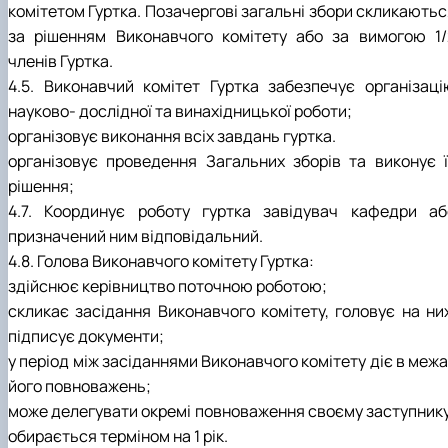
комітетом Гуртка. Позачергові загальні збори скликаютьс
за рішенням Виконавчого комітету або за вимогою 1/
членів Гуртка.
4.5. Виконавчий комітет Гуртка забезпечує організаці
науково- дослідної та винахідницької роботи;
організовує виконання всіх завдань гуртка.
організовує проведення Загальних зборів та виконує ї
рішення;
4.7. Координує роботу гуртка завідувач кафедри аб
призначений ним відповідальний.
4.8. Голова Виконавчого комітету Гуртка:
здійснює керівництво поточною роботою;
скликає засідання Виконавчого комітету, головує на них
підписує документи;
у період між засіданнями Виконавчого комітету діє в меж
його повноважень;
може делегувати окремі повноваження своєму заступнику
обирається терміном на 1 рік.