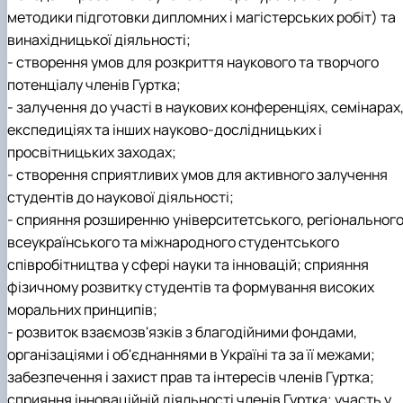
методики підготовки дипломних і магістерських робіт) та
винахідницької діяльності;
- створення умов для розкриття наукового та творчого
потенціалу членів Гуртка;
- залучення до участі в наукових конференціях, семінарах
експедиціях та інших науково-дослідницьких і
просвітницьких заходах;
- створення сприятливих умов для активного залучення
студентів до наукової діяльності;
- сприяння розширенню університетського, регіонального
всеукраїнського та міжнародного студентського
співробітництва у сфері науки та інновацій; сприяння
фізичному розвитку студентів та формування високих
моральних принципів;
- розвиток взаємозв'язків з благодійними фондами,
організаціями і об'єднаннями в Україні та за її межами;
забезпечення і захист прав та інтересів членів Гуртка;
сприяння інноваційній діяльності членів Гуртка; участь у