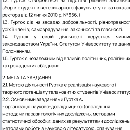
1.2. Гурток створюється на підставі рішення Загальни
Фотогалерея
зборів студентів ветеринарного факультету та за наказо
ректора від 12 липня 2010 р. №656. і
1.3. Гурток діє на засадах добровільності, рівноправнос
усіх її членів; самоврядування, законності та гласності.
1.4. Гурток у своїй діяльності керується чинни
законодавством України, Статутом Університету та дани
Положенням.
1.5. Гурток є незалежним від впливів політичних, релігійних
та громадських об'єднань.
2. МЕТА ТА ЗАВДАННЯ
2.1. Метою діяльності Гуртка є реалізація наукового і
творчого потенціалу талановитих студентів Університету
2.2. Основними завданнями Гуртка є:
- організація науково-дослідницької (оволодіння
методами паразитологічних досліджень, методами
статистичної обробки; даних за результатами досліджень
методами роботи з науковою літературою, опанування