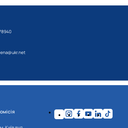
78940
lena@ukr.net
омісія
м. Київ вул.