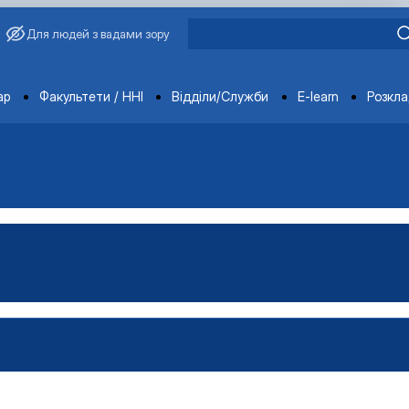
Для людей з вадами зору
ments
ар
Факультети / ННІ
Відділи/Служби
E-learn
Розкл