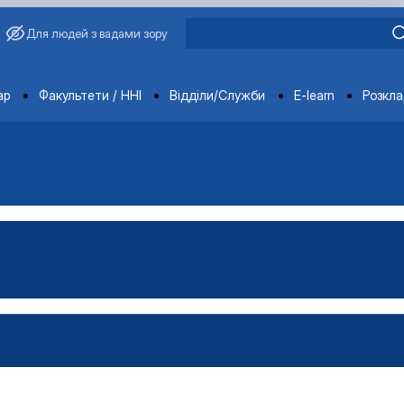
Для людей з вадами зору
ments
ар
Факультети / ННІ
Відділи/Служби
E-learn
Розкл