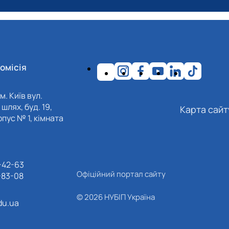
омісія
м. Київ вул.
шлях, буд. 19,
Карта сайт
пус № 1, кімната
-42-63
Офіційний портал сайту
-83-08
© 2026 НУБІП Україна
du.ua