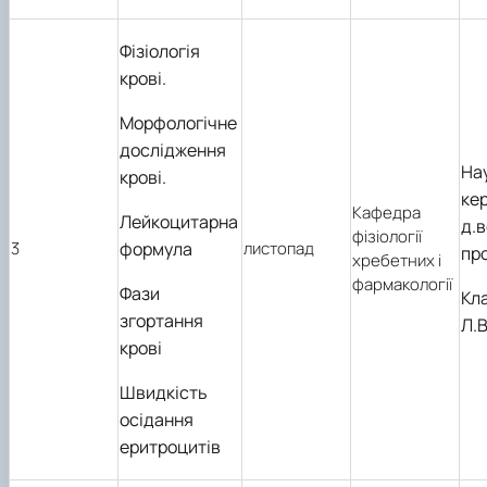
Фізіологія
крові.
Морфологічне
дослідження
На
крові.
кер
Кафедра
Лейкоцитарна
д.в
фізіології
3
формула
листопад
пр
хребетних і
фармакології
Фази
Кл
згортання
Л.В
крові
Швидкість
осідання
еритроцитів