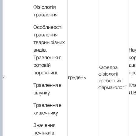
Фізіологія
травлення
Особливості
травлення
тварин різних
видів.
На
Травлення в
кер
ротовій
д.в
Кафедра
порожнині.
пр
фізіології
4
грудень
хребетних і
Травлення в
Кл
фармакології
шлунку
Л.В
Травлення в
кишечнику
Значення
печінки в