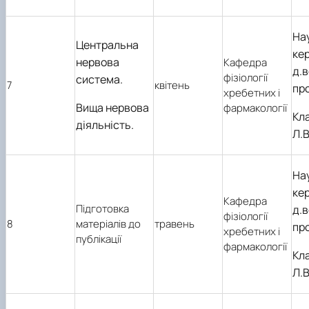
На
Центральна
кер
нервова
Кафедра
д.в
фізіології
система.
7
квітень
пр
хребетних і
Вища нервова
фармакології
Кл
діяльність.
Л.В
На
кер
Кафедра
Підготовка
д.в
фізіології
8
матеріалів до
травень
пр
хребетних і
публікації
фармакології
Кл
Л.В