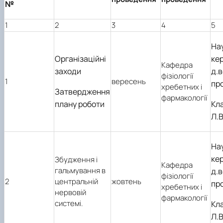
№
Фотогалерея
1
2
3
4
5
На
Організаційні
кер
Кафедра
заходи
д.в
фізіології
1
вересень
пр
хребетних і
Затвердження
фармакології
плану роботи
Кл
Л.В
На
кер
Збудження і
Кафедра
гальмування в
д.в
фізіології
2
центральній
жовтень
пр
хребетних і
нервовій
фармакології
системі.
Кл
Л.В