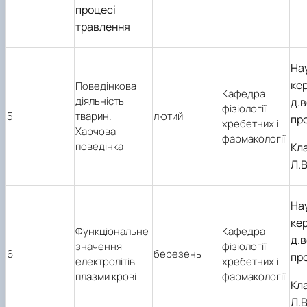
процесі
травлення
На
кер
Поведінкова
Кафедра
діяльність
д.в
фізіології
5
тварин.
лютий
пр
хребетних і
Харчова
фармакології
поведінка
Кл
Л.В
На
кер
Функціональне
Кафедра
д.в
значення
фізіології
6
березень
пр
електролітів
хребетних і
плазми крові
фармакології
Кл
Л.В