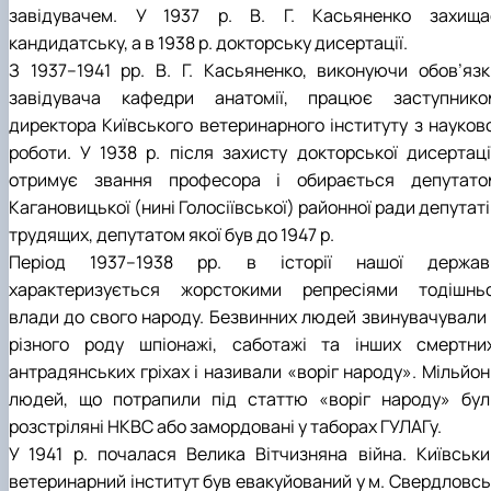
завідувачем. У 1937 р. В. Г. Касьяненко захища
кандидатську, а в 1938 р. докторську дисертації.
З 1937–1941 рр. В. Г. Касьяненко, виконуючи обов’язк
завідувача кафедри анатомії, працює заступнико
директора Київського ветеринарного інституту з науково
роботи. У 1938 р. після захисту докторської дисертації
отримує звання професора і обирається депутато
Кагановицької (нині Голосіївської) районної ради депутат
трудящих, депутатом якої був до 1947 р.
Період 1937–1938 рр. в історії нашої держав
характеризується жорстокими репресіями тодішньо
влади до свого народу. Безвинних людей звинувачували 
різного роду шпіонажі, саботажі та інших смертних
антрадянських гріхах і називали «воріг народу». Мільйон
людей, що потрапили під статтю «воріг народу» бул
розстріляні НКВС або замордовані у таборах ГУЛАГу.
У 1941 р. почалася Велика Вітчизняна війна. Київськи
ветеринарний інститут був евакуйований у м. Свердловсь