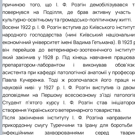
причиною того, що І. Ф. Розгін демобілізувався т
повернувся на Поділля, де брав активну участь 
культурно-освітньому та громадсько-політичному житті.
Восени 1922 р. І. Ф. Розгін вступив до Київського інститу
народного господарства (нині Київський національни
економічний університет імені Вадима Гетьмана). В 1923 
він перейшов до ветеринарно-зоотехнічного інституту
який закінчив у 1928 р. Під кінець навчання працюва
препаратором-лаборантом і виконував обов’язк
асистента при кафедрі патологічної анатомії у професор
Павла Кучеренка. Тоді ж розпочалася його праця н
науковій ниві: у 1927 р. І. Ф. Розгін виступив із двом
доповідями на Першому всесоюзному з’їзді патологів
Студент п’ятого курсу І. Ф. Розгін став ініціаторо
створення Українського ветеринарного товариства.
Після закінчення інституту І. Ф. Розгіна направили 
прикордонну смугу Туреччини та Ірану для боротьби 
інфекційними захворюваннями серед тварин