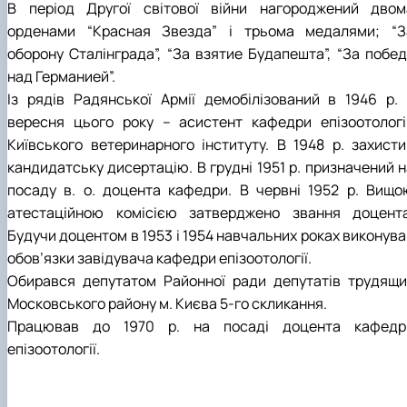
В період Другої світової війни нагороджений двом
орденами “Красная Звезда” і трьома медалями; “З
оборону Сталінграда”, “За взятие Будапешта”, “За побед
над Германией”.
Із рядів Радянської Армії демобілізований в 1946 р. 
вересня цього року – асистент кафедри епізоотологі
Київського ветеринарного інституту. В 1948 р. захисти
кандидатську дисертацію. В грудні 1951 р. призначений н
посаду в. о. доцента кафедри. В червні 1952 р. Вищо
атестаційною комісією затверджено звання доцента
Будучи доцентом в 1953 і 1954 навчальних роках виконува
обов’язки завідувача кафедри епізоотології.
Обирався депутатом Районної ради депутатів трудящи
Московського району м. Києва 5-го скликання.
Працював до 1970 р. на посаді доцента кафедр
епізоотології.