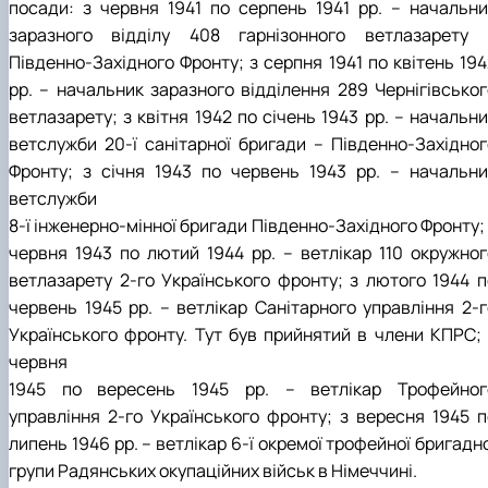
посади: з червня 1941 по серпень 1941 рр. – начальни
заразного відділу 408 гарнізонного ветлазарету 
Південно-Західного Фронту; з серпня 1941 по квітень 194
рр. – начальник заразного відділення 289 Чернігівськог
ветлазарету; з квітня 1942 по січень 1943 рр. – начальн
ветслужби 20-ї санітарної бригади – Південно-Західног
Фронту; з січня 1943 по червень 1943 рр. – начальни
ветслужби
8-ї інженерно-мінної бригади Південно-Західного Фронту;
червня 1943 по лютий 1944 рр. – ветлікар 110 окружног
ветлазарету 2-го Українського фронту; з лютого 1944 п
червень 1945 рр. – ветлікар Санітарного управління 2-г
Українського фронту. Тут був прийнятий в члени КПРС; 
червня
1945 по вересень 1945 рр. – ветлікар Трофейног
управління 2-го Українського фронту; з вересня 1945 п
липень 1946 рр. – ветлікар 6-ї окремої трофейної бригадн
групи Радянських окупаційних військ в Німеччині.