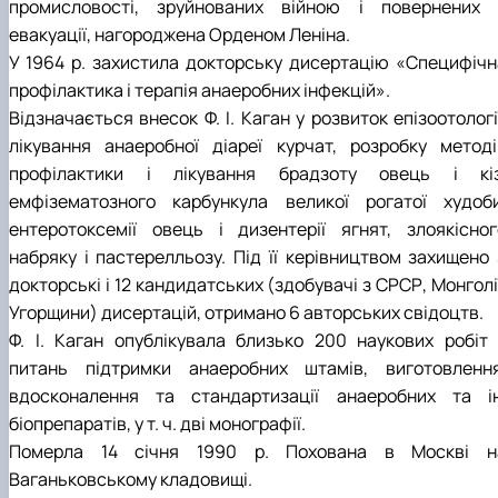
промисловості, зруйнованих війною і повернених 
евакуації, нагороджена Орденом Леніна.
У 1964 р. захистила докторську дисертацію «Специфічн
профілактика і терапія анаеробних інфекцій».
Відзначається внесок Ф. І. Каган у розвиток епізоотологі
лікування анаеробної діареї курчат, розробку методі
профілактики і лікування брадзоту овець і кіз
емфізематозного карбункула великої рогатої худоби
ентеротоксемії овець і дизентерії ягнят, злоякісног
набряку і пастерелльозу. Під її керівництвом захищено 
докторські і 12 кандидатських (здобувачі з СРСР, Монголі
Угорщини) дисертацій, отримано 6 авторських свідоцтв.
Ф. І. Каган опублікувала близько 200 наукових робіт 
питань підтримки анаеробних штамів, виготовлення
вдосконалення та стандартизації анаеробних та ін
біопрепаратів, у т. ч. дві монографії.
Померла 14 січня 1990 р. Похована в Москві н
Ваганьковському кладовищі.