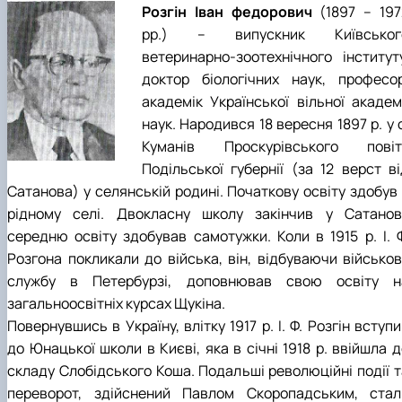
Розгін Іван федорович
(1897 – 197
рр.) – випускник Київськог
ветеринарно-зоотехнічного інституту
доктор біологічних наук, професор
академік Української вільної академі
наук. Народився 18 вересня 1897 р. у 
Куманів Проскурівського повіт
Подільської губернії (за 12 верст ві
Сатанова) у селянській родині. Початкову освіту здобув 
рідному селі. Двокласну школу закінчив у Сатанові
середню освіту здобував самотужки. Коли в 1915 р. І. Ф
Розгона покликали до війська, він, відбуваючи військов
службу в Петербурзі, доповнював свою освіту н
загальноосвітніх курсах Щукіна.
Повернувшись в Україну, влітку 1917 р. І. Ф. Розгін вступ
до Юнацької школи в Києві, яка в січні 1918 р. ввійшла 
складу Слобідського Коша. Подальші революційні події т
переворот, здійснений Павлом Скоропадським, стал