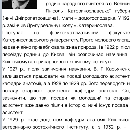
родині народного вчителя в с. Велики
Янісоль Катеринославської губерні
(нині Дніпропетровщина). Мати – домогосподарка. У 192
р. закінчив Другу реальну школу м. Катеринослава.
Поступає на фізико-математичний факульте
Катеринославського університету. Проте молодого хлопц
надзвичайно приваблювала жива природа, і в 1922 р. післ
переїзду родини до Києва, він розпочинає навчання 
Київському ветеринарно-зоотехнічному інституті.
У 1927 р., після закінчення навчання, В. Г. Касьяненк
залишається працювати на посаді молодшого асистент
кафедри анатомії, а з 1928 по 1929 рр. його переводять 
посаду старшого асистента кафедри анатомії. Слі
зазначити, що такі посади як молодший та старши
асистент, вже давно пішли в історію, нині існує посада 
асистент.
У 1929 р. стає доцентом кафедри анатомії Київськог
ветеринарно-зоотехнічного інституту, а з 1932 р. – ї