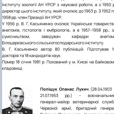
Інституту зоології АН УРСР з наукової роботи, а з 1950 
директор цього інституту, який очолює до 1963 р. З 1952 
1958 рр. член Президії АН УРСР.
У 1956 р. В. Г. Касьяненко очолює Українське товариств
анатомів, гістологів і ембріологів, а в 1957–1958 рр., 
сумісництвом, завідувач кафедри анатомі
Білоцерківського сільськогосподарського інституту.
В. Г. Касьяненко автор 80 публікацій. Підготував 1
докторів та 18 кандидатів наук.
Помер 18 січня 1981 р. Похований у м. Києві на Байковом
кладовищі.
Поліщук Опанас Лукич
(28.04.1903 
21.07.1953 рр.) – воєначальник
генерал-майор ветеринарної служб
Червоної армії, бригадний генера