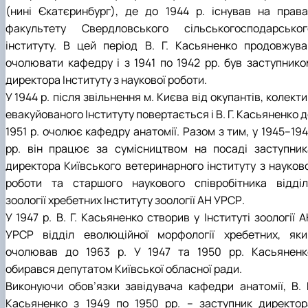
(нині Єкатєринбург), де до 1944 р. існував на права
факультету Свердловського сільськогосподарськог
інституту. В цей період В. Г. Касьяненко продовжува
очолювати кафедру і з 1941 по 1942 рр. був заступнико
директора Інституту з наукової роботи.
У 1944 р. після звільнення м. Києва від окупантів, колект
евакуйованого Інституту повертається і В. Г. Касьяненко 
1951 р. очолює кафедру анатомії. Разом з тим, у 1945–19
рр. він працює за сумісництвом на посаді заступник
директора Київського ветеринарного інституту з науково
роботи та старшого наукового співробітника відділ
зоології хребетних Інституту зоології АН УРСР.
У 1947 р. В. Г. Касьяненко створив у Інституті зоології 
УРСР відділ еволюційної морфології хребетних, яки
очолював до 1963 р. У 1947 та 1950 рр. Касьяненк
обирався депутатом Київської обласної ради.
Виконуючи обов’язки завідувача кафедри анатомії, В. Г
Касьяненко з 1949 по 1950 рр. – заступник директор