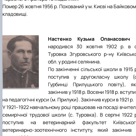
Помер 26 жовтня 1956 р. Похований у м. Києві на Байково
кладовищі.
Настенко Кузьма Опанасович
народився 30 жовтня 1902 р. в с
Туровка Згуровського р-ну Київсько
обл. у родині селянина.
По закінченні сільської школи в 1915 
поступив у другокласну школу (с
Гурбинці Прилуцького повіту), як
закінчив у 1918 р. Восени 1918 р. вступ
на педагогічні курси (м. Прилуки). Закінчив курси в 1921 р.
У 1921–1922 навчальному році працював на посаді вчител
семирічної трудової школи (с. Туровка). В серпні 1922 р
поступив на ветеринарний факультет Київськог
ветеринарно-зоотехнічного інституту, який закінчив 