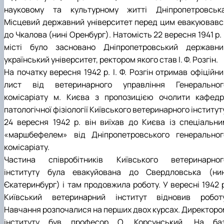
науковому та культурному житті Дніпропетровська
Місцевий державний університет перед цим евакуювавс
до Чкалова (нині Оренбург). Натомість 22 вересня 1941 р.
місті було засновано Дніпропетровський державни
український університет, ректором якого став І. Ф. Розгін.
На початку вересня 1942 р. І. Ф. Розгін отримав офіційн
лист від ветеринарного управління Генеральног
комісаріату м. Києва з пропозицією очолити кафедр
патологічної фізіології Київського ветеринарного інститут
24 вересня 1942 р. він виїхав до Києва із спеціальни
«маршбефелем» від Дніпропетровського генеральног
комісаріату.
Частина співробітників Київського ветеринарног
інституту була евакуйована до Свердловська (нин
Єкатеринбург) і там продовжила роботу. У вересні 1942 р
Київський ветеринарний інститут відновив роботу
Навчання розпочалися на перших двох курсах. Директоро
інституту був професор О. Корсунський. На баз