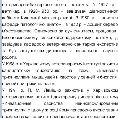
ветеринарно-бактеріологічного інституту. У 1927 р 
ветлікар, в 1928–1930 рр. – завідувач діагностичног
кабінету Київської міської різниці. З 1930 р. – асистен
кафедри патологічної анатомії, з 1932 р. – доцент кафед
м’ясознавства. Одночасно за сумісництвом, працював 
Білоцерківському сільськогосподарському інституті, д
завідував кафедрою ветеринарно-санітарної експертиз
та був заступником директора з навчальної і науково
роботи.
У 1938 р. в Харківському ветеринарному інституті захист
кандидатську дисертацію на тему: «Биинвази
трихинеллами мышц ушей и хвостов у свиней и биопсия 
свиней при трихинеллезе».
У 1941 р. П. М. Лемішко захистив у Харківськом
ветеринарному інституті докторську дисертацію на тему
«Инвазионные свойства неинкапсулированны
трихинелл». У цьому ж році йому присвоєно вчене званн
професора кафедри ветеринарно-санітарної експертизи.