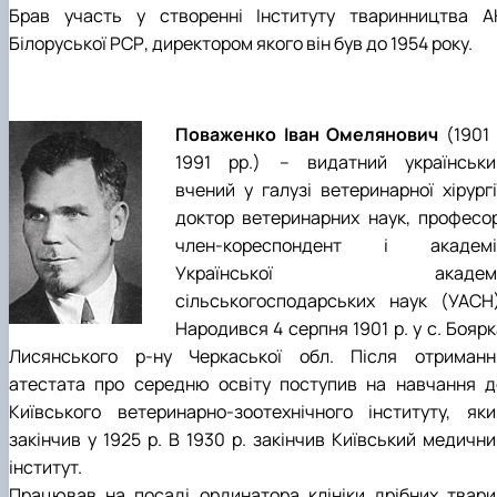
Брав участь у створенні Інституту тваринництва А
Білоруської РСР, директором якого він був до 1954 року.
Поваженко Іван Омелянович
(1901
1991 рр.) – видатний українськи
вчений у галузі ветеринарної хірургі
доктор ветеринарних наук, професор
член-кореспондент і академі
Української академі
сільськогосподарських наук (УАСН)
Народився 4 серпня 1901 р. у с. Бояр
Лисянського р-ну Черкаської обл. Після отриманн
атестата про середню освіту поступив на навчання д
Київського ветеринарно-зоотехнічного інституту, яки
закінчив у 1925 р. В 1930 р. закінчив Київський медични
інститут.
Працював на посаді ординатора клініки дрібних твари