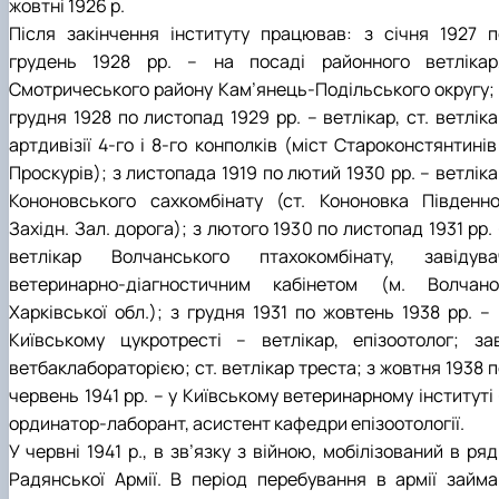
жовтні 1926 р.
Після закінчення інституту працював: з січня 1927 п
грудень 1928 рр. – на посаді районного ветлікар
Смотричеського району Кам’янець-Подільського округу; 
грудня 1928 по листопад 1929 рр. – ветлікар, ст. ветлік
артдивізії 4-го і 8-го конполків (міст Староконстянтинів
Проскурів); з листопада 1919 по лютий 1930 рр. – ветлік
Кононовського сахкомбінату (ст. Кононовка Південно
Західн. Зал. дорога); з лютого 1930 по листопад 1931 рр.
ветлікар Волчанського птахокомбінату, завідува
ветеринарно-діагностичним кабінетом (м. Волчано
Харківської обл.); з грудня 1931 по жовтень 1938 рр. – 
Київському цукротресті – ветлікар, епізоотолог; зав
ветбаклабораторією; ст. ветлікар треста; з жовтня 1938 
червень 1941 рр. – у Київському ветеринарному інституті
ординатор-лаборант, асистент кафедри епізоотології.
У червні 1941 р., в зв’язку з війною, мобілізований в ря
Радянської Армії. В період перебування в армії займа