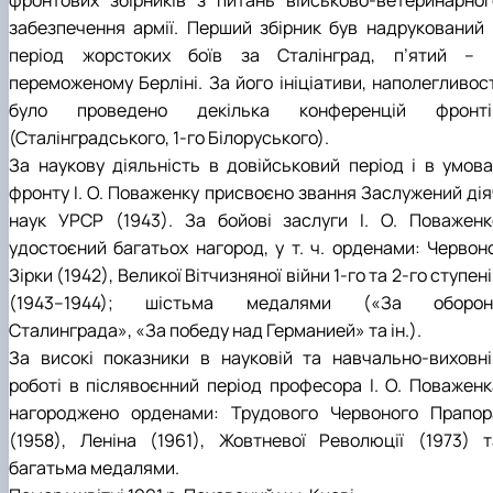
фронтових збірників з питань військово-ветеринарног
забезпечення армії. Перший збірник був надрукований 
період жорстоких боїв за Сталінград, п’ятий – 
переможеному Берліні. За його ініціативи, наполегливост
було проведено декілька конференцій фронті
(Сталінградського, 1-го Білоруського).
За наукову діяльність в довійськовий період і в умова
фронту І. О. Поваженку присвоєно звання Заслужений дія
наук УРСР (1943). За бойові заслуги І. О. Поваженк
удостоєний багатьох нагород, у т. ч. орденами: Червоно
Зірки (1942), Великої Вітчизняної війни 1-го та 2-го ступен
(1943–1944); шістьма медалями («За оборон
Сталинграда», «За победу над Германией» та ін.).
За високі показники в науковій та навчально-виховні
роботі в післявоєнний період професора І. О. Поваженк
нагороджено орденами: Трудового Червоного Прапор
(1958), Леніна (1961), Жовтневої Революції (1973) т
багатьма медалями.