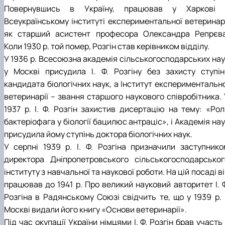
Повернувшись в Україну, працював у Харкові 
Всеукраїнському інституті експериментальної ветеринарі
як старший асистент професора Олександра Репрєва
Коли 1930 р. той помер, Розгін став керівником відділу.
У 1936 р. Всесоюзна академія сільськогосподарських нау
у Москві присудила І. Ф. Розгіну без захисту ступін
кандидата біологічних наук, а Інститут експериментально
ветеринарії – звання старшого наукового співробітника. 
1937 р. І. Ф. Розгін захистив дисертацію на тему: «Рол
бактеріофага у біології бацилюс антраціс», і Академія на
присудила йому ступінь доктора біологічних наук.
У серпні 1939 р. І. Ф. Розгіна призначили заступнико
директора Дніпропетровського сільськогосподарськог
інституту з навчальної та наукової роботи. На цій посаді в
працював до 1941 р. Про великий науковий авторитет І. Ф
Розгіна в Радянському Союзі свідчить те, що у 1939 р. 
Москві видали його книгу «Основи ветеринарії».
Під час окупації України німцями І. Ф. Розгін брав участь