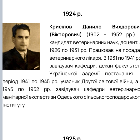
факультетом ветеринарної медицини …
НОВИНИ
Вступ 2022 рік
Скринька довіри
Вступ 2021 рік
1924 р.
Вступ 2020 рік
Вступ 2019 рік
Крисілов Данило Вихдорови
Вступ 2018 рік
(Вікторович)
(1902 – 1952 рр.) 
кандидат ветеринарних наук, доцент. 
1926 по 1931 рр. Працював на посада
ветеринарного лікаря. З 1931 по 1941 р
завідувач кафедри, декан факультет
Української аадемії постачання. 
період 1941 по 1945 рр. учасник Другої світової війни, а
1945 по 1952 рр. завідувач кафедри ветеринарно
манітарної експертизи Одеського сільськогосподарськог
інституту.
1925 р.