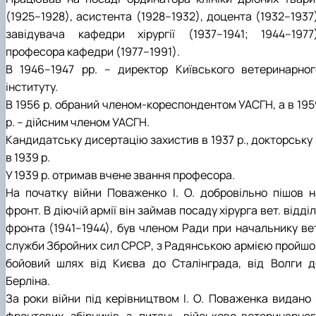
(1925–1928), асистента (1928–1932), доцента (1932–1937)
завідувача кафедри хірургії (1937–1941; 1944–1977)
професора кафедри (1977–1991).
В 1946–1947 рр. – директор Київського ветеринарног
інституту.
В 1956 р. обраний членом-кореспондентом УАСГН, а в 195
р. – дійсним членом УАСГН.
Кандидатську дисертацію захистив в 1937 р., докторську 
в 1939 р.
У 1939 р. отримав вчене звання професора.
На початку війни Поваженко І. О. добровільно пішов н
фронт. В діючій армії він займав посаду хірурга вет. відді
фронта (1941–1944), був членом Ради при начальнику вет
служби Збройних сил СРСР, з Радянською армією пройшо
бойовий шлях від Києва до Сталінграда, від Волги д
Берліна.
За роки війни під керівництвом І. О. Поваженка видано 