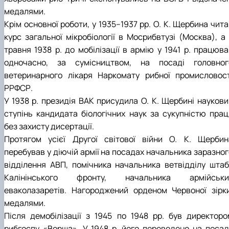
медалями.
Крім основної роботи, у 1935–1937 pp. O. K. Щербина чит
курс загальної мікробіології в Мосрибвтузі (Москва), а 
травня 1938 р. до мобілізації в армію у 1941 р. працюва
одночасно, за сумісництвом, на посаді головног
ветеринарного лікаря Наркомату рибної промисловост
РРФСР.
У 1938 р. президія ВАК присудила О. К. Щербині наукови
ступінь кандидата біологічних наук за сукупністю прац
без захисту дисертації.
Протягом усієї Другої світової війни O. K. Щербин
перебував у діючій армії на посадах начальника заразног
відділення АВП, помічника начальника ветвідділу штаб
Калінінського фронту, начальника армійськи
еваколазаретів. Нагороджений орденом Червоної зірки
медалями.
Після демобілізації з 1945 по 1948 рр. був директоро
рибгоспу «Ворша». У 1948 р. його переведено на посад