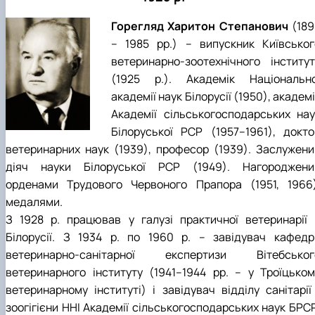
Горегляд Харитон Степанович
(189
– 1985 рр.) – випускник Київськог
ветеринарно-зоотехнічного інститут
(1925 р.). Академік Національно
академії наук Білорусії (1950), академ
Академії сільськогосподарських нау
Білоруської РСР (1957–1961), докто
ветеринарних наук (1939), професор (1939). Заслужени
діяч науки Білоруської РСР (1949). Нагороджени
орденами Трудового Червоного Прапора (1951, 1966)
медалями.
З 1928 р. працював у галузі практичної ветеринарії 
Білорусії. З 1934 р. по 1960 р. – завідувач кафедр
ветеринарно-санітарної експертизи Вітебськог
ветеринарного інституту (1941–1944 рр. – у Троїцьком
ветеринарному інституті) і завідувач відділу санітарії 
зоогігієни ННІ Академії сільськогосподарських наук БРСР