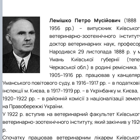
Лемішко Петро Мусійович
(1888 
1956 рр.) – випускник Київськог
ветеринарно-зоотехнічного інституту
доктор ветеринарних наук, професор
Народився 29 листопада 1888 р. у м
Умань Київської губернії (тепе
Черкаської обл.) в родині ремісника.
1905–1916 рр. працював у канцелярі
Уманського повітового суду, в 1916–1917 рр. – в податков
інспекції м. Києва, в 1917–1919 рр. – в Укрінбанку м. Києва,
1920–1922 рр. – в районній комісії з націоналізації земе
на Правобережжі України.
У 1922 р. вступив на ветеринарний факультет Київськог
ветеринарно-зоотехнічного інституту, який закінчив у 19
р.
Спочатку працював ветеринарним лікарем Київськог