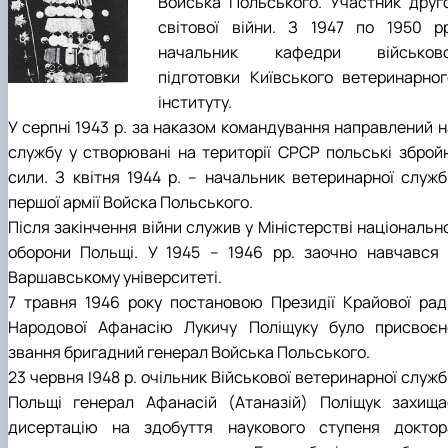
Войська Польського. Участник друго
світової війни. З 1947 по 1950 рр
начальник кафедри військово
підготовки Київського ветеринарног
інституту.
У серпні 1943 р. за наказом командування направлений н
службу у створювані на території СРСР польські збройн
сили. З квітня 1944 р. – начальник ветеринарної служб
першої армії Войска Польського.
Після закінчення війни служив у Міністерстві національн
оборони Польщі. У 1945 – 1946 рр. заочно навчався 
Варшавському університеті.
7 травня 1946 року постановою Президії Крайової рад
Народової Афанасію Лукичу Поліщуку було присвоєн
звання бригадний генерал Войська Польського.
23 червня I948 р. очільник Військової ветеринарної служ
Польщі генерал Афанасій (Атаназій) Поліщук захища
дисертацію на здобуття наукового ступеня доктор