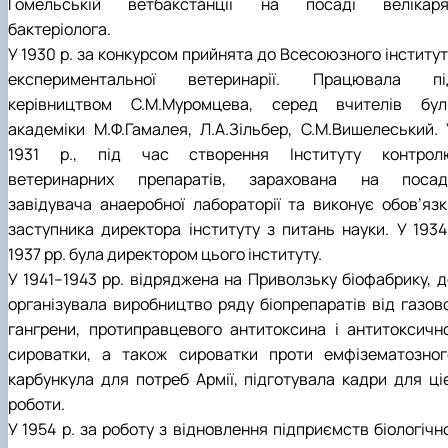
Гомельській ветбакстанції на посаді велікаря
бактеріолога.
У 1930 р. за конкурсом прийнята до Всесоюзного інститут
експериментальної ветеринарії. Працювала пі
керівництвом С.М.Муромцева, серед вчителів бул
академіки М.Ф.Гамалея, Л.А.Зільбер, С.М.Вишелеський. 
1931 р., під час створення Інституту контрол
ветеринарних препаратів, зарахована на посад
завідувача анаеробної лабораторії та виконує обов’язк
заступника директора інституту з питань науки. У 1934
1937 рр. була директором цього інституту.
У 1941–1943 рр. відряджена на Приволзьку біофабрику, д
організувала виробництво ряду біопрепаратів від газово
гангрени, протиправцевого антитоксина і антитоксично
сироватки, а також сироватки проти емфізематозног
карбункула для потреб Армії, підготувала кадри для ціє
роботи.
У 1954 р. за роботу з відновлення підприємств біологічн