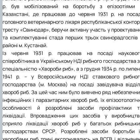
р. був мобілізований на боротьбу з епізоотіями 
Казахстані, де працював до червня 1931 р. на посад
головного ветеринарного лікаря республіканської контор
тресту «Свинодар», беручи активну участь у проектуванн
та комплектуванні стада перших трьох свинорадгоспів 
районі м. Кустанай.
Із червня 1931 р. працював на посаді науковог
співробітника в Українському НДІ рибного господарства з
спеціальністю «Хвороби риб», а з грудня 1934 р. по липе
1941 р. – у Всеросійському НДІ ставкового рибног
господарства (м. Москва) на посаді завідувача відділ
хвороб риб. За цей час ним було вивчено ряд небезпечни
інфекційних і паразитарних хвороб риб, їх епізоотологіч
особливості й розроблені засоби профілактики т
ліквідації. Впровадження цих засобів у виробництв
сприяло ліквідації хвороб риб у багатьох рибницьки
господарствах СРСР. Розроблені засоби боротьби і
хворобами риб тричі експонувались на ВСГВ і відзначен