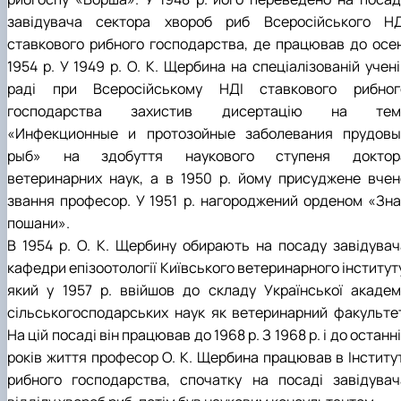
завідувача сектора хвороб риб Всеросійського НД
ставкового рибного господарства, де працював до осен
1954 р. У 1949 p. O. K. Щербина на спеціалізованій учен
раді при Всеросійському НДІ ставкового рибног
господарства захистив дисертацію на тем
«Инфекционные и протозойные заболевания прудовы
рыб» на здобуття наукового ступеня доктор
ветеринарних наук, а в 1950 р. йому присуджене вчен
звання професор. У 1951 р. нагороджений орденом «Зна
пошани».
В 1954 р. О. К. Щербину обирають на посаду завідувач
кафедри епізоотології Київського ветеринарного інститут
який у 1957 р. ввійшов до складу Української академі
сільськогосподарських наук як ветеринарний факультет
На цій посаді він працював до 1968 р. З 1968 р. і до останн
років життя професор O. K. Щербина працював в Інститут
рибного господарства, спочатку на посаді завідувач