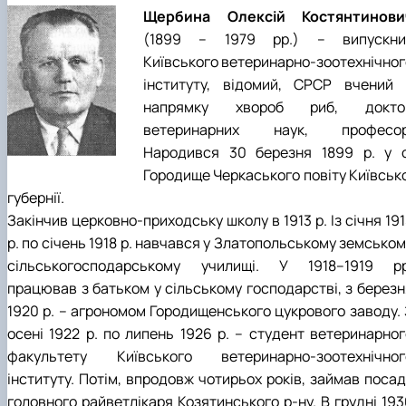
Щербина Олексій Костянтинови
(1899 – 1979 рр.) – випускни
Київського ветеринарно-зоотехнічног
інституту, відомий, СРСР вчений 
напрямку хвороб риб, докто
ветеринарних наук, професор
Народився 30 березня 1899 р. у с
Городище Черкаського повіту Київсько
губернії.
Закінчив церковно-приходську школу в 1913 р. Із січня 19
р. по січень 1918 р. навчався у Златопольському земсько
сільськогосподарському училищі. У 1918–1919 рр
працював з батьком у сільському господарстві, з березн
1920 р. – агрономом Городищенського цукрового заводу. 
осені 1922 р. по липень 1926 р. – студент ветеринарног
факультету Київського ветеринарно-зоотехнічног
інституту. Потім, впродовж чотирьох років, займав посад
головного райветлікаря Козятинського р-ну. В грудні 193