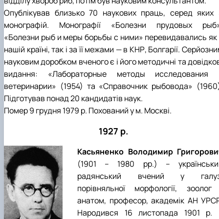
відділу хвороб риб, потім був науковим консультантом.
Опублікував близько 70 наукових праць, серед яких 
монографій. Монографії «Болезни прудовых рыб»
«Болезни рыб и меры борьбы с ними» перевидавались як 
нашій країні, так і за її межами — в КНР, Болгарії. Серйозн
науковим доробком вченого є і його методичні та довідко
видання: «Лабораторные методы исследования 
ветеринарии» (1954) та «Справочник рыбовода» (1960)
Підготував понад 20 кандидатів наук.
Помер 9 грудня 1979 р. Похований у м. Москві.
1927 р.
Касьяненко Володимир Григорови
(1901 – 1980 рр.) – українськи
радянський вчений у галуз
порівняльної морфології, зоолог 
анатом, професор, академік АН УРСР
Народився 16 листопада 1901 р. 