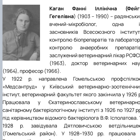
Каган Фанні Іллінічна (Фейг
Гегелівна
) (1903 – 1990) – радянськ
вчений-мікробіолог, одна і
засновників Всесоюзного інститут
контролю біопрепаратів та лабораторі
контролю анаеробних препаратів
заслужений ветеринарний лікар РСФС
(1963), доктор ветеринарних нау
(1964), професор (1966).
У 1922 р. направлена Гомельською профспілко
«Медсантруд» у Київський ветеринарно-зоотехнічни
інстиут, ветеринарний факультет якого закінчила у 1926 
Працювала у Єкатеринославському ветеринарно
санітарному бактеріологічному інституті з 1926 по 1927 р
під керівництвом відомого бактеріолога В.Ф. Ісполатова.
1928 р. завідувала Дятловичською ветдільнице
(Гомельський район). У 1928–1930 рр. працювала 