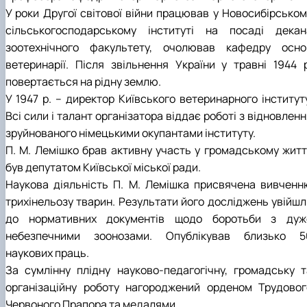
У роки Другої світової війни працював у Новосибірськом
сільськогосподарському інституті на посаді декан
зоотехнічного факультету, очолював кафедру осно
ветеринарії. Після звільнення України у травні 1944 р
повертається на рідну землю.
У 1947 р. – директор Київського ветеринарного інституту
Всі сили і талант організатора віддає роботі з відновлен
зруйнованого німецькими окупантами інституту.
П. М. Лемішко брав активну участь у громадському житті
був депутатом Київської міської ради.
Наукова діяльність П. М. Лемішка присвячена вивченн
трихінельозу тварин. Результати його досліджень увійшл
до нормативних документів щодо боротьби з дуж
небезпечними зоонозами. Опублікував близько 5
наукових праць.
За сумлінну плідну науково-педагогічну, громадську т
організаційну роботу нагороджений орденом Трудовог
Червоного Прапора та медалями.