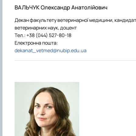
факультетом ветеринарної медицини …
НОВИНИ
Вступ 2022 рік
ВАЛЬЧУК Олександр Анатолійович
Скринька довіри
Вступ 2021 рік
Вступ 2020 рік
Декан факультету ветеринарної медицини, кандида
Вступ 2019 рік
ветеринарних наук, доцент
Вступ 2018 рік
Тел.: +38 (044) 527-80-18
Електронна пошта:
dekanat_vetmed@nubip.edu.ua