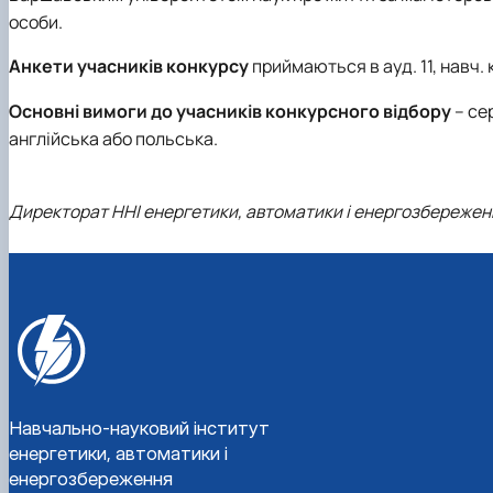
Рейтинг успішності студентів
Кластер цифрової енергетики
особи.
Практичне навчання
Наука та інновації – бізнесу
Дуальна форма навчання
Популяризація природничих наук
Анкети учасників конкурсу
приймаються в ауд. 11, навч. 
Студентський сенат
Основні вимоги до учасників конкурсного відбору
– се
Наукові гуртки
англійська або польська.
Анкетування
Скринька довіри
Директорат ННІ енергетики, автоматики і енергозбережен
Навчально-науковий інститут
енергетики, автоматики і
енергозбереження