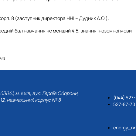
Новини
Батьківська рад
Контакти
корп. 8 (заступник директора ННІ – Дудник А.О.).
редній бал навчання не менший 4,5, знання іноземної мови –
ня
03041, м. Київ, вул. Героїв Оборони,
(044) 527-
12, навчальний корпус № 8
527-87-70
energy_nn