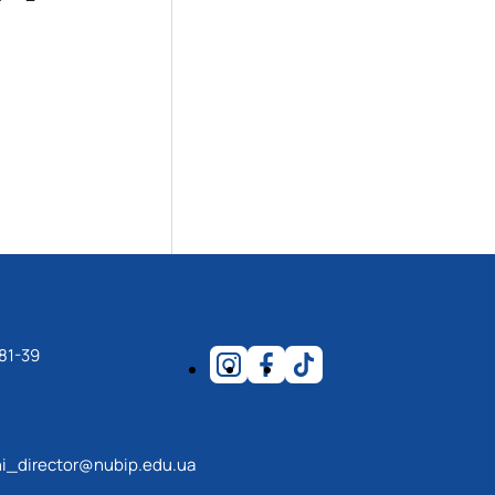
а
81-39
i_director@nubip.edu.ua