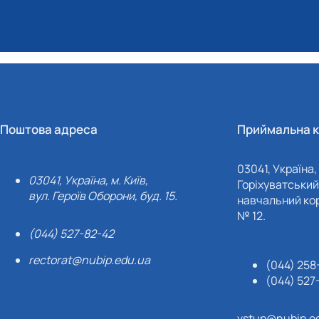
Поштова адреса
Приймальна к
03041, Україна, 
03041, Україна, м. Київ,
Горіхуватський 
вул. Героїв Оборони, буд. 15.
навчальний кор
№ 12.
(044) 527-82-42
rectorat@nubip.edu.ua
(044) 258
(044) 527
vstup@nubip.e