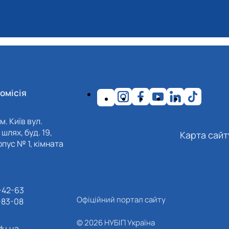
омісія
м. Київ вул.
шлях, буд. 19,
Карта сайт
пус № 1, кімната
-42-63
Офіційний портал сайту
-83-08
© 2026 НУБІП Україна
du.ua